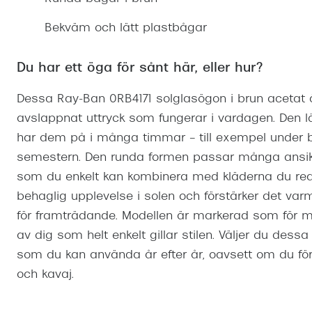
Mitt Synoptik
Boka synundersökning
Hitta butik-boka tid
Transitions®
Cat eye solgl
Prova linser
Bekväm och lätt plastbågar
terminal-/skyddsglasögon
Abonnemang
Progressiva g
Dygnet-runt-li
30% på utvalda linser
Abonnemang glasögon
Du har ett öga för sånt här, eller hur?
Enkelslipade g
Myter om konta
Abonnemang glasögon barn
Dessa Ray-Ban 0RB4171 solglasögon i brun acetat är
avslappnat uttryck som fungerar i vardagen. Den 
har dem på i många timmar – till exempel under bi
semestern. Den runda formen passar många ansikt
som du enkelt kan kombinera med kläderna du red
behaglig upplevelse i solen och förstärker det varm
för framträdande. Modellen är markerad som för
av dig som helt enkelt gillar stilen. Väljer du des
som du kan använda år efter år, oavsett om du föred
och kavaj.