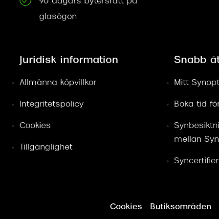
90 dagars bytersrätt på
glasögon
Juridisk information
Snabb å
Allmänna köpvillkor
Mitt Synopt
Integritetspolicy
Boka tid f
Cookies
Synbesiktn
mellan Syn
Tillgänglighet
Syncertifie
Cookies
Butiksområden