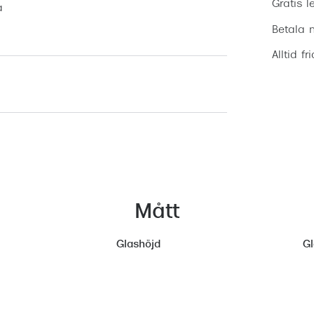
Gratis l
a
Betala m
Alltid fr
Mått
Glashöjd
G