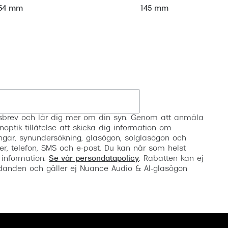
54 mm
145 mm
Registrera
etsbrev och lär dig mer om din syn. Genom att anmäla
noptik tillåtelse att skicka dig information om
ngar, synundersökning, glasögon, solglasögon och
er, telefon, SMS och e-post. Du kan när som helst
 information.
Se vår persondatapolicy
. Rabatten kan ej
anden och gäller ej Nuance Audio & AI-glasögon