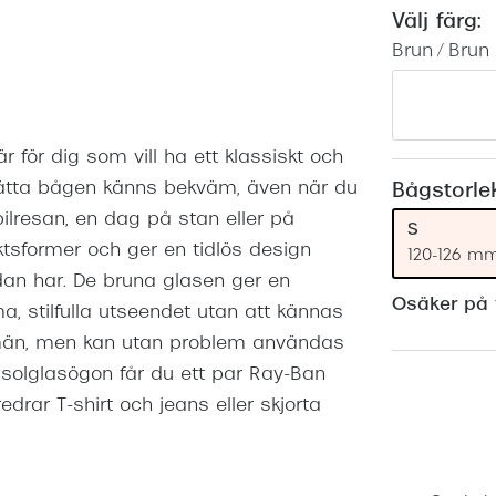
Nuance Audio™
Saint Laurent
Välj färg:
asögon
Brun / Brun
lasögon
nser
las
ktlinser
 för dig som vill ha ett klassiskt och
lätta bågen känns bekväm, även när du
Bågstorle
lresan, en dag på stan eller på
S
sformer och ger en tidlös design
120-126 m
an har. De bruna glasen ger en
Osäker på v
a, stilfulla utseendet utan att kännas
 män, men kan utan problem användas
sa solglasögon får du ett par Ray-Ban
rar T-shirt och jeans eller skjorta