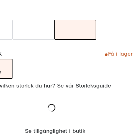
Suncover och clip-on
Precision1
Polariserade solglasögon
k
Få i lager
m
ilken storlek du har? Se vår
Storleksguide
Lägg i varukorgen
Se tillgänglighet i butik