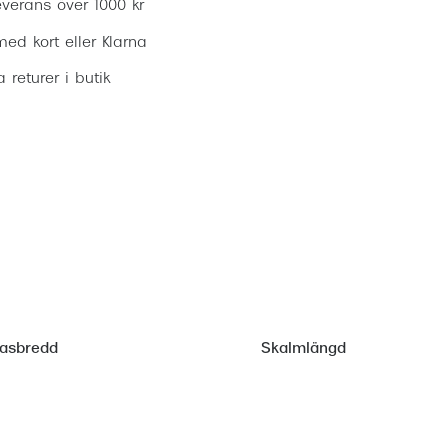
everans över 1000 kr
ed kort eller Klarna
ia returer i butik
lasbredd
Skalmlängd