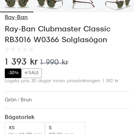
Abonnem
Abonnem
Ray-Ban
Trygghe
Ray-Ban Clubmaster Classic
RB3016 W0366 Solglasögon
Försäkri
Delbetal
nu:
1 393 kr
tidigare pris:
1 990 kr
Synoptik
-30%
☀️SALE
Rengöra
Lägsta pris 30 dagar innan prissänkningen: 1 592 kr
Glastyp
Grön / Brun
Glastype
Stellest
Bågstorlek
Transiti
XS
S