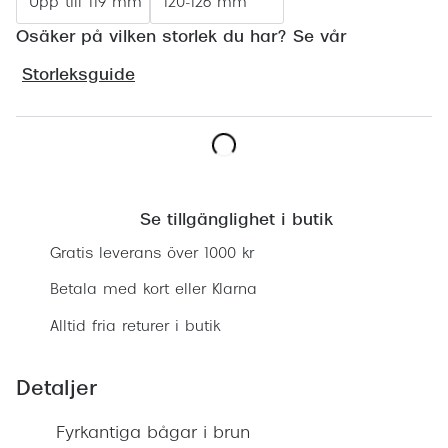
Upp till 119 mm
120-126 mm
Progress
Osäker på vilken storlek du har? Se vår
Enkelsli
Storleksguide
Se alla 
Ray-Ban
Oakley
Lägg i varukorgen
Burberry
Se tillgänglighet i butik
Gratis leverans över 1000 kr
Emporio
Betala med kort eller Klarna
Dolce &
Alltid fria returer i butik
Prada
Versace
Detaljer
Nuance 
Fyrkantiga bågar i brun