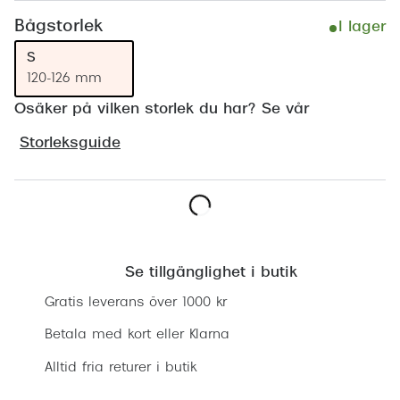
Progress
Bågstorlek
I lager
Enkelsli
S
120-126 mm
Se alla 
Osäker på vilken storlek du har? Se vår
Ray-Ban
Storleksguide
Oakley
Burberry
Emporio
Lägg i varukorgen
Dolce &
Se tillgänglighet i butik
Prada
Gratis leverans över 1000 kr
Betala med kort eller Klarna
Versace
Alltid fria returer i butik
Nuance 