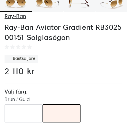
Abonnem
Abonnem
Ray-Ban
Trygghe
Ray-Ban Aviator Gradient RB3025
001/51 Solglasögon
Försäkri
Delbetal
Bästsäljare
Synoptik
2 110 kr
Rengöra
Glastyp
Välj färg:
Glastype
Brun / Guld
Stellest
Transiti