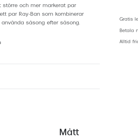
tt större och mer markerat par
a ett par Ray-Ban som kombinerar
Gratis l
n använda säsong efter säsong.
Betala m
Alltid fr
a
Mått