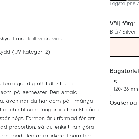
Lägsta pris 
Nuance Audio™
Saint Laurent
asögon
lasögon
nser
Välj färg:
Blå / Silver
las
ktlinser
skydd mot kall vintervind
ydd (UV-kategori 2)
Bågstorle
S
form ger dig ett tidlöst och
120-126 m
ag som på semester. Den smala
ära, även när du har dem på i många
Osäker på v
fräsch stil som fungerar utmärkt både
tår högt. Formen är utformad för att
ad proportion, så du enkelt kan göra
Även om modellen är markerad som herr