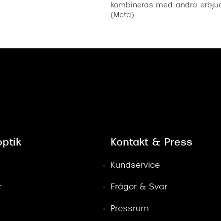
kombineras med andra erbjud
(Meta).
ptik
Kontakt & Press
Kundservice
r
Frågor & Svar
Pressrum