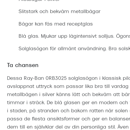
Mitt Synoptik
Boka synundersökning
Hitta butik-boka tid
Transitions®
Cat eye solgl
Prova linser
Slitstark och bekväm metallbågar
terminal-/skyddsglasögon
Abonnemang
Progressiva g
Dygnet-runt-li
Bågar kan fås med receptglas
30% på utvalda linser
Abonnemang glasögon
Enkelslipade g
Myter om konta
Blå glas. Mjukar upp lågintensivt solljus. Ögon
Abonnemang glasögon barn
Solglasögon för allmänt användning. Bra solsk
Ta chansen
Dessa Ray-Ban 0RB3025 solglasögon i klassisk pilot
avslappnat uttryck som passar lika bra till vard
metallbågen i silver känns lätt och bekväm att b
timmar i sträck. De blå glasen ger en modern och 
i staden, på stranden och bakom ratten när solen s
passa de flesta ansiktsformer och ger en balanser
dem till en självklar del av din personliga stil. 