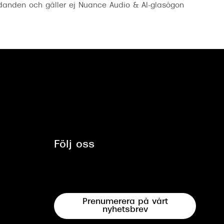
anden och gäller ej Nuance Audio & AI-glasögon
Följ oss
Prenumerera på vårt
nyhetsbrev