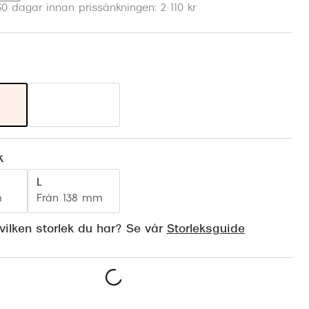
30 dagar innan prissänkningen: 2 110 kr
Suncover och clip-on
Precision1
Polariserade solglasögon
k
L
m
Från 138 mm
ilken storlek du har? Se vår
Storleksguide
Hitta butik