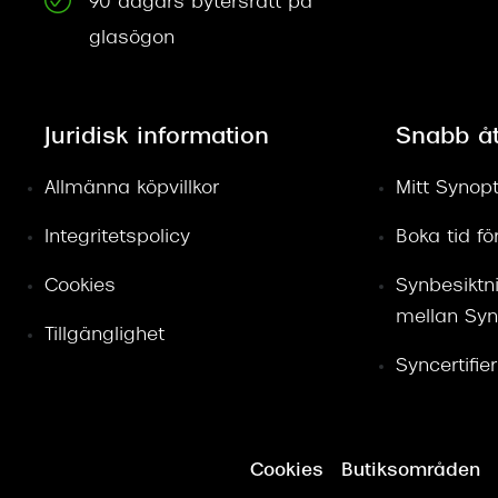
90 dagars bytersrätt på
glasögon
Juridisk information
Snabb å
Allmänna köpvillkor
Mitt Synopt
Integritetspolicy
Boka tid f
Cookies
Synbesiktn
mellan Syn
Tillgänglighet
Syncertifie
Cookies
Butiksområden