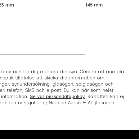
53 mm
145 mm
Registrera
etsbrev och lär dig mer om din syn. Genom att anmäla
noptik tillåtelse att skicka dig information om
ngar, synundersökning, glasögon, solglasögon och
er, telefon, SMS och e-post. Du kan när som helst
 information.
Se vår persondatapolicy
. Rabatten kan ej
anden och gäller ej Nuance Audio & AI-glasögon