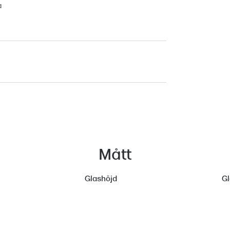
a
Mått
Glashöjd
G