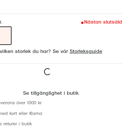
Suncover och clip-on
Precision1
Polariserade solglasögon
k
Nästan slutsåld
ilken storlek du har? Se vår
Storleksguide
Lägg i varukorgen
Se tillgänglighet i butik
everans över 1000 kr
ed kort eller Klarna
ia returer i butik