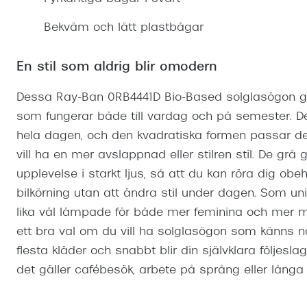
Mitt Synoptik
Boka synundersökning
Hitta butik-boka tid
Transitions®
Cat eye solgl
Prova linser
Bekväm och lätt plastbågar
terminal-/skyddsglasögon
Abonnemang
Progressiva g
Dygnet-runt-li
30% på utvalda linser
Abonnemang glasögon
En stil som aldrig blir omodern
Enkelslipade g
Myter om konta
Abonnemang glasögon barn
Dessa Ray-Ban 0RB4441D Bio-Based solglasögon ger 
som fungerar både till vardag och på semester. De
hela dagen, och den kvadratiska formen passar de
vill ha en mer avslappnad eller stilren stil. De grå
upplevelse i starkt ljus, så att du kan röra dig ob
bilkörning utan att ändra stil under dagen. Som un
lika väl lämpade för både mer feminina och mer 
ett bra val om du vill ha solglasögon som känns nat
flesta kläder och snabbt blir din självklara följes
det gäller cafébesök, arbete på språng eller lå