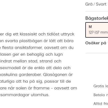
Nuance Audio™
Saint Laurent
Grå / Svart
asögon
lasögon
nser
Bågstorle
las
ktlinser
M
127-137 mm
dig ett klassiskt och tidlöst uttryck
n svarta plastbågen är lätt att bära
Osäker på v
 flesta ansiktsformer, oavsett om du
 glasen ger en behaglig och lugn
ehindrat mellan stad, strand och
isexmodell är de enkla att dela och
maskulina garderober. Glasögonen är
urliga att ha på sig, passar till de
Gratis l
lagare när solen är framme – oavsett om
nga sommardagar utomhus.
Betala m
Alltid fr