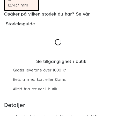
Progress
127-137 mm
Osäker på vilken storlek du har? Se vår
Enkelsli
Storleksguide
Se alla 
Ray-Ban
Oakley
Lägg i varukorgen
Burberry
Se tillgänglighet i butik
Emporio
Gratis leverans över 1000 kr
Dolce &
Betala med kort eller Klarna
Prada
Alltid fria returer i butik
Versace
Detaljer
Nuance 