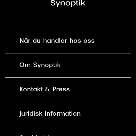
När du handlar hos oss
Fri frakt och fri retur i butik
Om Synoptik
Online retur
Karriär
Kontakt & Press
Betala säkert med Klarna, Swish,
Vårt ansvar
Apple Pay och kort
Kundservice
För företag
Juridisk information
30 dagars öppet köp online
Frågor & Svar
Lediga tjänster
Allmänna köpvillkor
90 dagars bytersrätt på
Pressrum