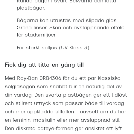
Runda bågar i svart. Bekväma och lätta
plastbågar.
Bågarna kan utrustas med slipade glas.
Gröna linser. Skön och avslappnande effekt
för stadsmiljöer.
För starkt solljus (UV-Klass 3).
Fick dig att titta en gång till
Med Ray-Ban 0RB4306 får du ett par klassiska
solglasögon som snabbt blir en naturlig del av
din vardag. Den svarta plastbågen ger ett tidlöst
och stilrent uttryck som passar både till vardag
och mer uppklädda tillfällen – oavsett om du har
en feminin, maskulin eller mer avslappnad stil.
Den diskreta cateye-formen ger ansiktet ett lyft