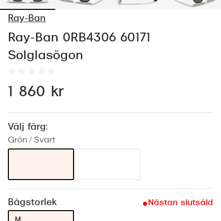
Abonnem
Ray-Ban
Abonnem
Ray-Ban 0RB4306 60171
Trygghe
Solglasögon
Försäkri
Delbetal
1 860 kr
Synoptik
Rengöra
Välj färg:
Grön / Svart
Glastyp
Glastype
Stellest
Bågstorlek
Nästan slutsåld
Transiti
M