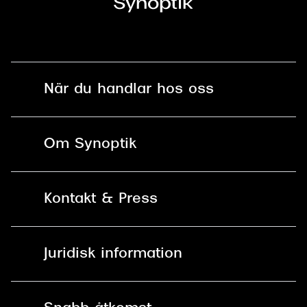
När du handlar hos oss
Fri frakt och fri retur i butik
Om Synoptik
Online retur
Karriär
Kontakt & Press
Betala säkert med Klarna, Swish,
Vårt ansvar
Apple Pay och kort
Kundservice
För företag
Juridisk information
30 dagars öppet köp online
Frågor & Svar
Lediga tjänster
Allmänna köpvillkor
90 dagars bytersrätt på
Pressrum