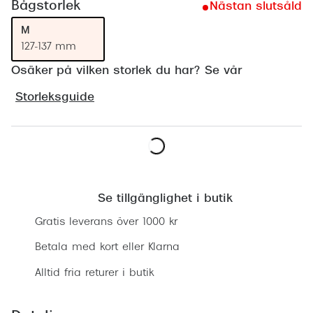
Bågstorlek
Nästan slutsåld
Progress
M
Enkelsli
127-137 mm
Osäker på vilken storlek du har? Se vår
Se alla 
Ray-Ban
Storleksguide
Oakley
Burberry
Lägg i varukorgen
Emporio
Se tillgänglighet i butik
Dolce &
Gratis leverans över 1000 kr
Prada
Betala med kort eller Klarna
Versace
Alltid fria returer i butik
Nuance 