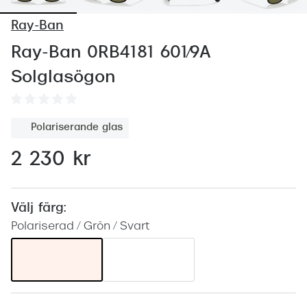
Abonnem
Ray-Ban
Abonnem
Ray-Ban 0RB4181 601/9A
Trygghe
Solglasögon
Försäkri
Delbetal
Polariserande glas
Synoptik
2 230 kr
Rengöra
Glastyp
Välj färg:
Polariserad / Grön / Svart
Glastype
Stellest
Transiti