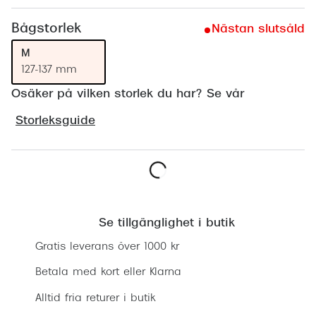
Progress
Bågstorlek
Nästan slutsåld
Enkelsli
M
127-137 mm
Se alla 
Osäker på vilken storlek du har? Se vår
Ray-Ban
Storleksguide
Oakley
Burberry
Emporio
Lägg i varukorgen
Dolce &
Se tillgänglighet i butik
Prada
Gratis leverans över 1000 kr
Versace
Betala med kort eller Klarna
Nuance 
Alltid fria returer i butik