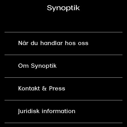
När du handlar hos oss
Fri frakt och fri retur i butik
Om Synoptik
Online retur
Karriär
Kontakt & Press
Betala säkert med Klarna, Swish,
Vårt ansvar
Apple Pay och kort
Kundservice
För företag
Juridisk information
30 dagars öppet köp online
Frågor & Svar
Lediga tjänster