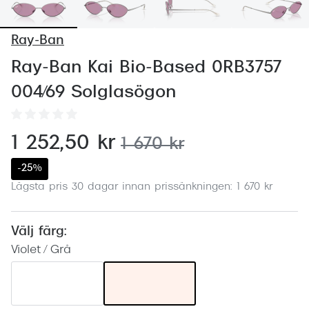
Abonnem
Abonnem
Ray-Ban
Trygghe
Ray-Ban Kai Bio-Based 0RB3757
004/69 Solglasögon
Försäkri
Delbetal
nu:
1 252,50 kr
tidigare pris:
1 670 kr
Synoptik
-25%
Rengöra
Lägsta pris 30 dagar innan prissänkningen: 1 670 kr
Glastyp
Välj färg:
Glastype
Violet / Grå
Stellest
Transiti