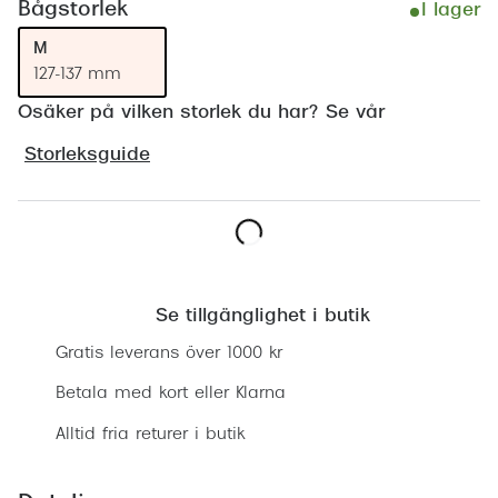
Bågstorlek
I lager
Progress
M
Enkelsli
127-137 mm
Osäker på vilken storlek du har? Se vår
Se alla 
Ray-Ban
Storleksguide
Oakley
Burberry
Lägg i varukorgen
Emporio
Se tillgänglighet i butik
Dolce &
Gratis leverans över 1000 kr
Prada
Betala med kort eller Klarna
Versace
Alltid fria returer i butik
Nuance 