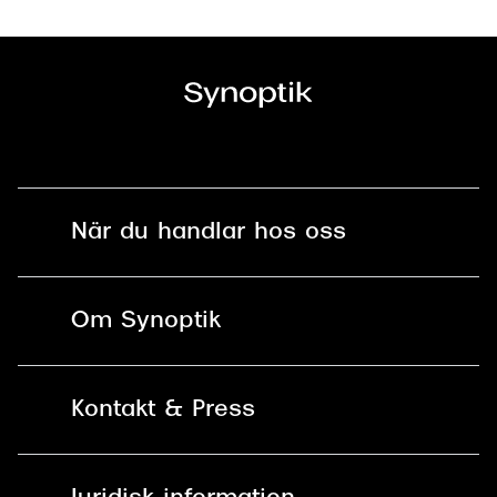
När du handlar hos oss
Fri frakt och fri retur i butik
Om Synoptik
Online retur
Karriär
Kontakt & Press
Betala säkert med Klarna, Swish,
Vårt ansvar
Apple Pay och kort
Kundservice
För företag