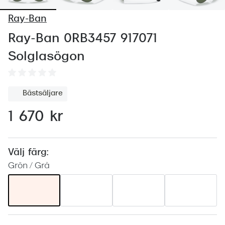
Abonnem
Ray-Ban
Abonnem
Ray-Ban 0RB3457 917071
Trygghe
Solglasögon
Försäkri
Delbetal
Bästsäljare
Synoptik
1 670 kr
Rengöra
Glastyp
Välj färg:
Grön / Grå
Glastype
Stellest
Transiti