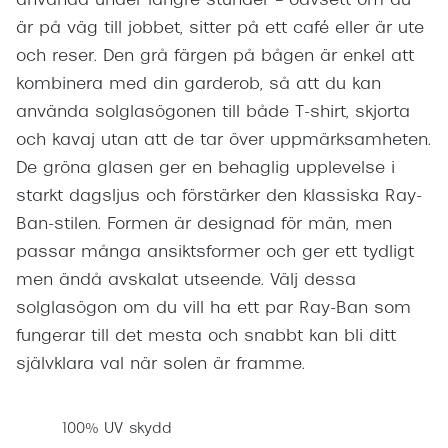
använda under längre stunder – oavsett om du
är på väg till jobbet, sitter på ett café eller är ute
och reser. Den grå färgen på bågen är enkel att
kombinera med din garderob, så att du kan
använda solglasögonen till både T-shirt, skjorta
och kavaj utan att de tar över uppmärksamheten.
De gröna glasen ger en behaglig upplevelse i
starkt dagsljus och förstärker den klassiska Ray-
Ban-stilen. Formen är designad för män, men
passar många ansiktsformer och ger ett tydligt
men ändå avskalat utseende. Välj dessa
solglasögon om du vill ha ett par Ray-Ban som
fungerar till det mesta och snabbt kan bli ditt
självklara val när solen är framme.
100% UV skydd