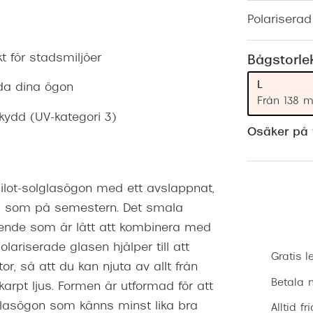
Nuance Audio™
Saint Laurent
Polariserad
asögon
lasögon
nser
 för stadsmiljöer
Bågstorle
las
ktlinser
L
dda dina ögon
Från 138 
kydd (UV-kategori 3)
Osäker på v
pilot-solglasögon med ett avslappnat,
ags som på semestern. Det smala
utseende som är lätt att kombinera med
lariserade glasen hjälper till att
Gratis l
or, så att du kan njuta av allt från
Betala m
karpt ljus. Formen är utformad för att
lglasögon som känns minst lika bra
Alltid fr