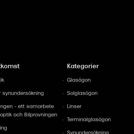
tkomst
Kategorier
ik
Glasögon
ör synundersökning
Solglasögon
ingen - ett samarbete
Linser
optik och Bilprovningen
Terminalglasögon
ring
Synundersökning