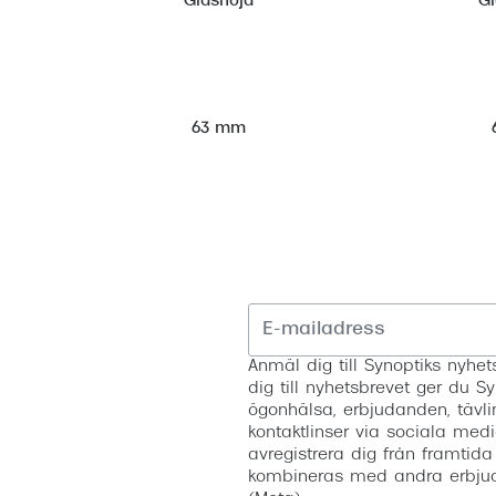
Glashöjd
G
63 mm
Anmäl dig till Synoptiks nyh
dig till nyhetsbrevet ger du Sy
ögonhälsa, erbjudanden, tävli
kontaktlinser via sociala medi
avregistrera dig från framtida
kombineras med andra erbjud