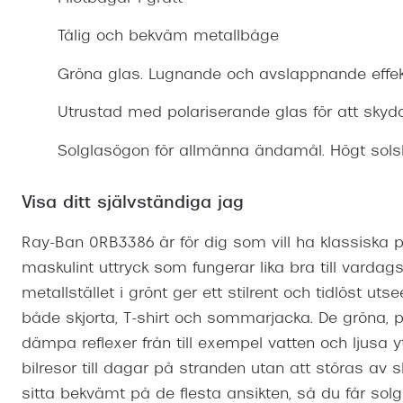
Mitt Synoptik
Boka synundersökning
Hitta butik-boka tid
Transitions®
Cat eye solgl
Prova linser
Tålig och bekväm metallbåge
terminal-/skyddsglasögon
Abonnemang
Progressiva g
Dygnet-runt-li
Gröna glas. Lugnande och avslappnande effekt
30% på utvalda linser
Abonnemang glasögon
Enkelslipade g
Myter om konta
Utrustad med polariserande glas för att sky
Abonnemang glasögon barn
Solglasögon för allmänna ändamål. Högt sols
Visa ditt självständiga jag
Ray-Ban 0RB3386 är för dig som vill ha klassiska 
maskulint uttryck som fungerar lika bra till vard
metallstället i grönt ger ett stilrent och tidlöst 
både skjorta, T-shirt och sommarjacka. De gröna, po
dämpa reflexer från till exempel vatten och ljusa yt
bilresor till dagar på stranden utan att störas av s
sitta bekvämt på de flesta ansikten, så du får so