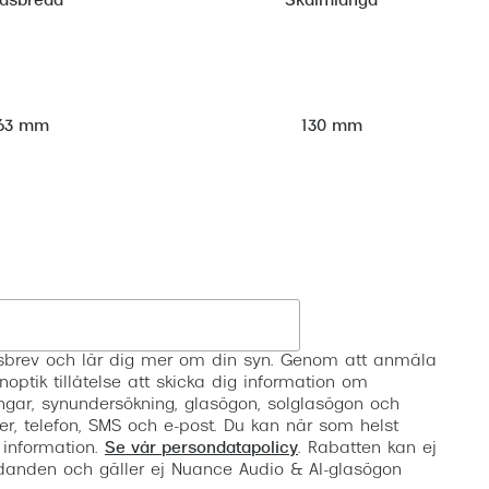
lasbredd
Skalmlängd
63 mm
130 mm
Registrera
etsbrev och lär dig mer om din syn. Genom att anmäla
noptik tillåtelse att skicka dig information om
ngar, synundersökning, glasögon, solglasögon och
er, telefon, SMS och e-post. Du kan när som helst
 information.
Se vår persondatapolicy
. Rabatten kan ej
anden och gäller ej Nuance Audio & AI-glasögon