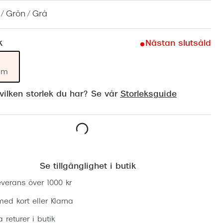
Suncover och clip-on
Precision1
 / Grön / Grå
Polariserade solglasögon
k
Nästan slutsåld
mm
ilken storlek du har? Se vår
Storleksguide
Lägg i varukorgen
Se tillgänglighet i butik
everans över 1000 kr
ed kort eller Klarna
ia returer i butik