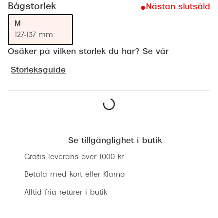
Bågstorlek
Nästan slutsåld
Progress
M
Enkelsli
127-137 mm
Se alla 
Osäker på vilken storlek du har? Se vår
Ray-Ban
Storleksguide
Oakley
Burberry
Lägg i varukorgen
Emporio
Se tillgänglighet i butik
Dolce &
Gratis leverans över 1000 kr
Prada
Betala med kort eller Klarna
Versace
Alltid fria returer i butik
Nuance 