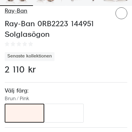
Abonnem
Ray-Ban
Abonnem
Ray-Ban 0RB2223 144951
Trygghe
Solglasögon
Försäkri
Delbetal
Senaste kollektionen
Synoptik
2 110 kr
Rengöra
Glastyp
Välj färg:
Brun / Pink
Glastype
Stellest
Transiti