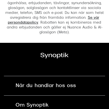
ögonhälsa, erbjudanden, tävlingar, synundersökning,
glasögon, solglasögon och kontaktlinser via sociala
medier, telefon, SMS och e-post. Du kan när som helst
avregistrera dig från framtida information.
Se vår
persondatapolicy
. Rabatten kan ej kombineras med
andra erbjudanden och gäller ej Nuance Audio & AI-
glasögon (Meta).
När du handlar hos oss
Fri frakt och fri retur i butik
Om Synoptik