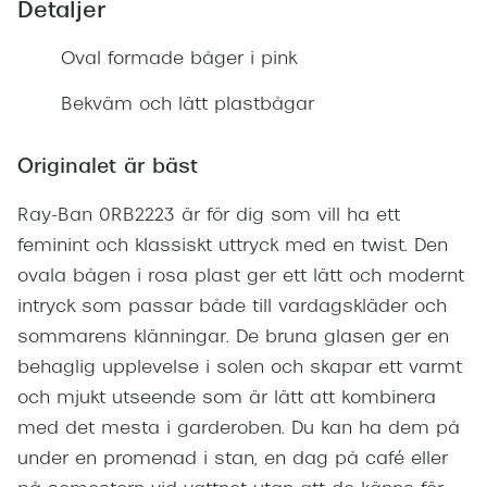
Detaljer
Företag
Så
Oval formade båger i pink
Te
Bekväm och lätt plastbågar
Sk
Re
Originalet är bäst
Re
Ray-Ban 0RB2223 är för dig som vill ha ett
Ti
feminint och klassiskt uttryck med en twist. Den
ra
ovala bågen i rosa plast ger ett lätt och modernt
Boka sy
intryck som passar både till vardagskläder och
terminal
sommarens klänningar. De bruna glasen ger en
behaglig upplevelse i solen och skapar ett varmt
Er
och mjukt utseende som är lätt att kombinera
Di
med det mesta i garderoben. Du kan ha dem på
Ko
under en promenad i stan, en dag på café eller