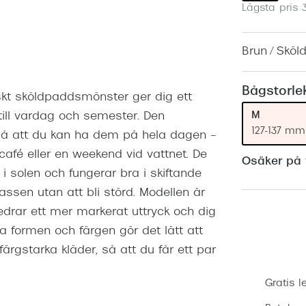
Lägsta pris 
Nuance Audio™
Saint Laurent
asögon
lasögon
nser
Brun / Skö
las
ktlinser
Bågstorle
skt sköldpaddsmönster ger dig ett
M
till vardag och semester. Den
127-137 mm
 så att du kan ha dem på hela dagen –
café eller en weekend vid vattnet. De
Osäker på v
 solen och fungerar bra i skiftande
rassen utan att bli störd. Modellen är
edrar ett mer markerat uttryck och dig
ska formen och färgen gör det lätt att
gstarka kläder, så att du får ett par
Gratis l