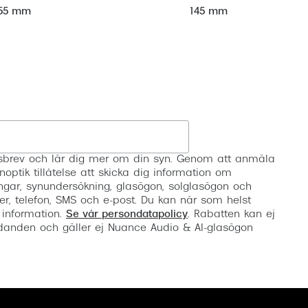
55 mm
145 mm
Registrera
etsbrev och lär dig mer om din syn. Genom att anmäla
noptik tillåtelse att skicka dig information om
ngar, synundersökning, glasögon, solglasögon och
er, telefon, SMS och e-post. Du kan när som helst
 information.
Se vår persondatapolicy
. Rabatten kan ej
anden och gäller ej Nuance Audio & AI-glasögon