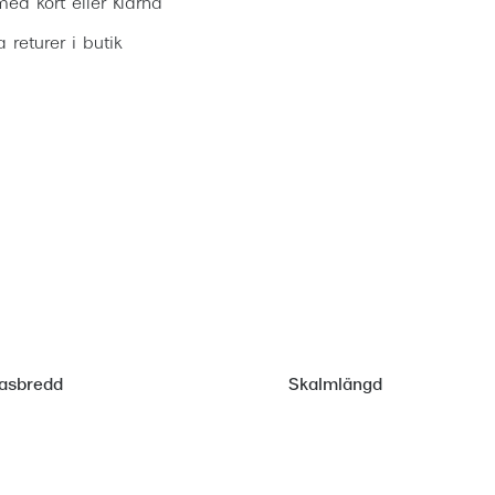
ed kort eller Klarna
ia returer i butik
asbredd
Skalmlängd