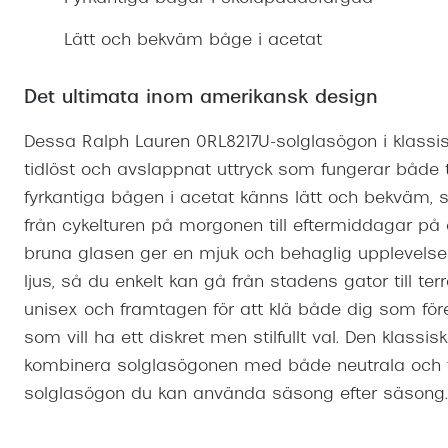
Mitt Synoptik
Boka synundersökning
Hitta butik-boka tid
Transitions®
Cat eye solgl
Prova linser
Lätt och bekväm båge i acetat
terminal-/skyddsglasögon
Abonnemang
Progressiva g
Dygnet-runt-li
30% på utvalda linser
Abonnemang glasögon
Det ultimata inom amerikansk design
Enkelslipade g
Myter om konta
Abonnemang glasögon barn
Dessa Ralph Lauren 0RL8217U-solglasögon i klassi
tidlöst och avslappnat uttryck som fungerar både 
fyrkantiga bågen i acetat känns lätt och bekväm,
från cykelturen på morgonen till eftermiddagar på 
bruna glasen ger en mjuk och behaglig upplevelse i
ljus, så du enkelt kan gå från stadens gator till ter
unisex och framtagen för att klä både dig som för
som vill ha ett diskret men stilfullt val. Den klassi
kombinera solglasögonen med både neutrala och fär
solglasögon du kan använda säsong efter säsong.