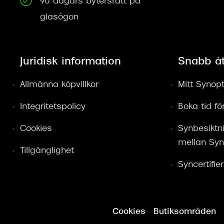
90 dagars bytersrätt på
glasögon
Juridisk information
Snabb å
Allmänna köpvillkor
Mitt Synopt
Integritetspolicy
Boka tid f
Cookies
Synbesiktn
mellan Syn
Tillgänglighet
Syncertifie
Cookies
Butiksområden