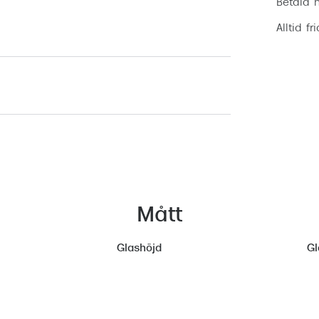
Betala m
Alltid fr
Mått
Glashöjd
Gl