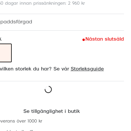
30 dagar innan prissänkningen: 2 960 kr
Suncover och clip-on
Precision1
Polariserade solglasögon
ldpaddsfärgad
k
Nästan slutsåld
ilken storlek du har? Se vår
Storleksguide
Lägg i varukorgen
Se tillgänglighet i butik
everans över 1000 kr