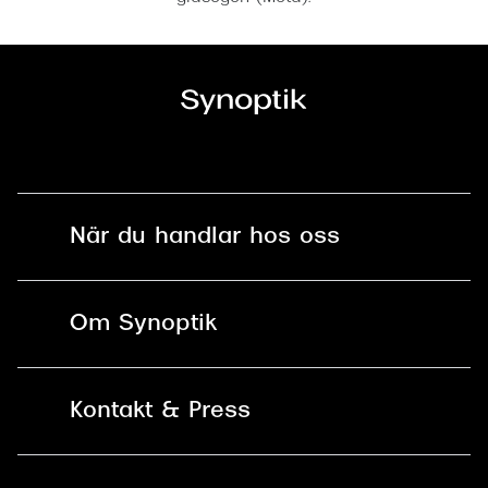
När du handlar hos oss
Fri frakt och fri retur i butik
Om Synoptik
Online retur
Karriär
Kontakt & Press
Betala säkert med Klarna, Swish,
Vårt ansvar
Apple Pay och kort
Kundservice
För företag