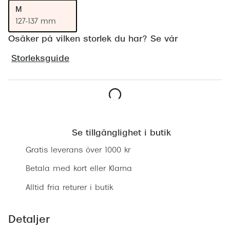
Progress
M
127-137 mm
Enkelsli
Osäker på vilken storlek du har? Se vår
Se alla 
Storleksguide
Ray-Ban
Oakley
Burberry
Lägg i varukorgen
Emporio
Se tillgänglighet i butik
Gratis leverans över 1000 kr
Dolce &
Betala med kort eller Klarna
Prada
Alltid fria returer i butik
Versace
Nuance 
Detaljer