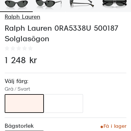
Abonnem
Abonnem
Ralph Lauren
Trygghe
Ralph Lauren 0RA5338U 500187
Solglasögon
Försäkri
Delbetal
1 248 kr
Synoptik
Rengöra
Välj färg:
Glastyp
Grå / Svart
Glastype
Stellest
Transiti
Bågstorlek
Få i lager