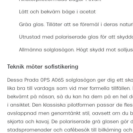
Mitt Synoptik
Boka synundersökning
Hitta butik-boka tid
Transitions®
Cat eye solgl
Prova linser
Lätt och bekväm båge i acetat
terminal-/skyddsglasögon
Abonnemang
Progressiva g
Dygnet-runt-li
Gråa glas. Tillåter att se föremål i deras natur
30% på utvalda linser
Abonnemang glasögon
Enkelslipade g
Myter om konta
Utrustad med polariserade glas för att skydd
Abonnemang glasögon barn
Allmänna solglasögon. Högt skydd mot solljus
Teknik möter sofistikering
Dessa Prada 0PS A06S solglasögon ger dig ett ska
lika bra till vardags som vid mer formella tillfällen
bekvämt på näsan, så du kan ha dem på en hel d
i ansiktet. Den klassiska pilotformen passar de fle
avslappnad men genomtänkt stil, oavsett om du bär d
skjorta och kavaj. De polariserade grå glasen gör d
stadspromenader och cafébesök till bilkörning och 