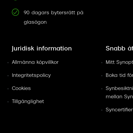
90 dagars bytersrätt på
glasögon
Juridisk information
Snabb å
Allmänna köpvillkor
Mitt Synopt
Integritetspolicy
Boka tid f
Cookies
Synbesiktn
mellan Syn
Tillgänglighet
Syncertifie