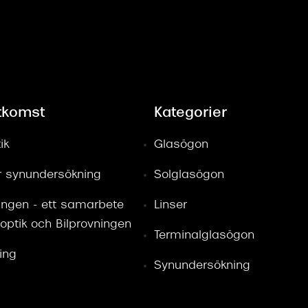
tkomst
Kategorier
ik
Glasögon
ör synundersökning
Solglasögon
ingen - ett samarbete
Linser
optik och Bilprovningen
Terminalglasögon
ring
Synundersökning