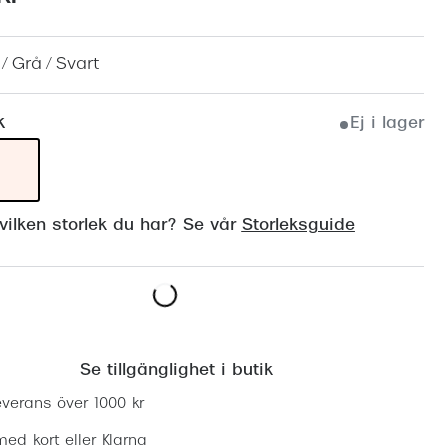
Suncover och clip-on
Precision1
Polariserade solglasögon
/ Grå / Svart
k
Ej i lager
ilken storlek du har? Se vår
Storleksguide
Hitta butik
Se tillgänglighet i butik
everans över 1000 kr
ed kort eller Klarna