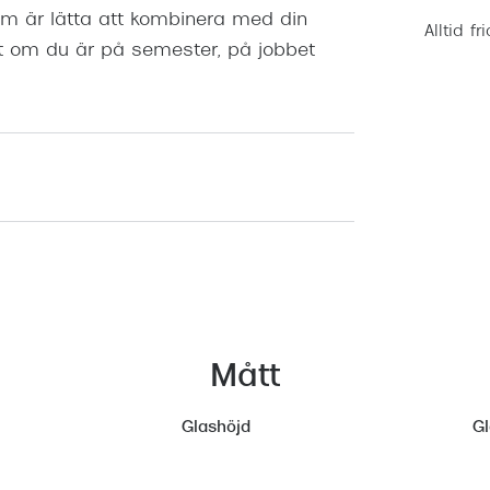
som är lätta att kombinera med din
Alltid fr
t om du är på semester, på jobbet
Mått
Glashöjd
G