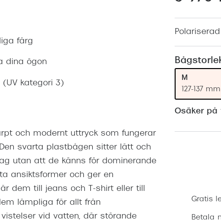
Nuance Audio™
Saint Laurent
asögon
Polariserad 
lasögon
nser
liga färg
las
ktlinser
Bågstorle
a dina ögon
M
 (UV kategori 3)
127-137 mm
Osäker på v
rpt och modernt uttryck som fungerar
. Den svarta plastbågen sitter lätt och
ag utan att de känns för dominerande
sta ansiktsformer och ger en
em till jeans och T-shirt eller till
Gratis l
em lämpliga för allt från
vistelser vid vatten, där störande
Betala m