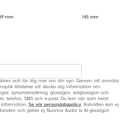
59 mm
145 mm
Registrera
etsbrev och lär dig mer om din syn. Genom att anmäla
noptik tillåtelse att skicka dig information om
ngar, synundersökning, glasögon, solglasögon och
er, telefon, SMS och e-post. Du kan när som helst
 information.
Se vår persondatapolicy
. Rabatten kan ej
anden och gäller ej Nuance Audio & AI-glasögon