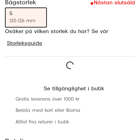
Bågstorlek
Nästan slutsåld
Progress
S
Enkelsli
120-126 mm
Osäker på vilken storlek du har? Se vår
Se alla 
Ray-Ban
Storleksguide
Oakley
Burberry
Lägg i varukorgen
Emporio
Se tillgänglighet i butik
Dolce &
Gratis leverans över 1000 kr
Prada
Betala med kort eller Klarna
Versace
Alltid fria returer i butik
Nuance 