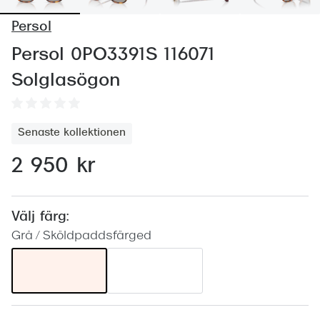
Abonnem
Persol
Abonnem
Persol 0PO3391S 116071
Trygghe
Solglasögon
Försäkri
Delbetal
Senaste kollektionen
Synoptik
2 950 kr
Rengöra
Glastyp
Välj färg:
Grå / Sköldpaddsfärged
Glastype
Stellest
Transiti