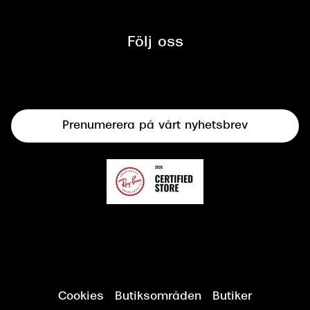
Glasögon
Synbesiktningen - ett samarbete
mellan Synoptik och Bilprovningen
Följ oss
Solglasögon
Syncertifiering
Linser
Terminalglasögon
Prenumerera på vårt nyhetsbrev
Synundersökning
Cookies
Butiksområden
Butiker