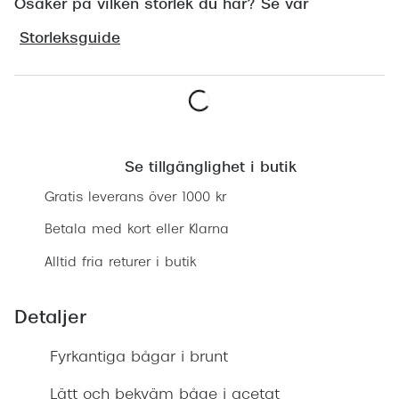
Osäker på vilken storlek du har? Se vår
Progress
Storleksguide
Enkelsli
Se alla 
Ray-Ban
Lägg i varukorgen
Oakley
Se tillgänglighet i butik
Burberry
Gratis leverans över 1000 kr
Emporio
Betala med kort eller Klarna
Alltid fria returer i butik
Dolce &
Prada
Detaljer
Versace
Fyrkantiga bågar i brunt
Nuance 
Lätt och bekväm båge i acetat