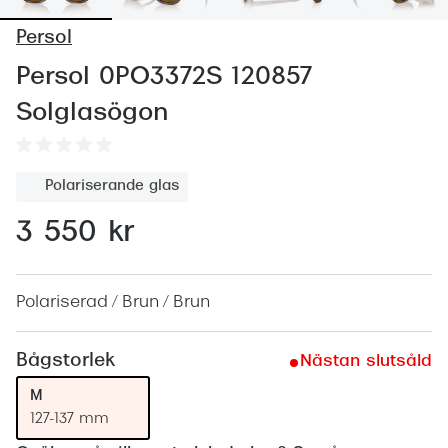
Abonnem
Persol
Abonnem
Persol 0PO3372S 120857
Trygghe
Solglasögon
Försäkri
Delbetal
Polariserande glas
Synoptik
3 550 kr
Rengöra
Glastyp
Polariserad / Brun / Brun
Glastype
Bågstorlek
Nästan slutsåld
Stellest
M
127-137 mm
Transiti