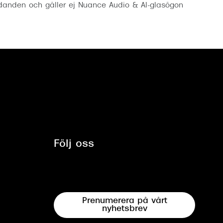
anden och gäller ej Nuance Audio & AI-glasögon
Följ oss
Prenumerera på vårt
nyhetsbrev