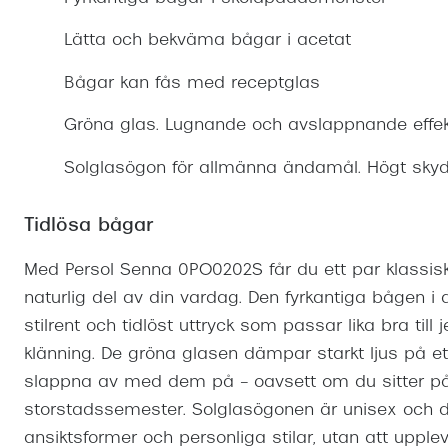
Mitt Synoptik
Boka synundersökning
Hitta butik-boka tid
Transitions®
Cat eye solgl
Prova linser
Lätta och bekväma bågar i acetat
terminal-/skyddsglasögon
Abonnemang
Progressiva g
Dygnet-runt-li
Bågar kan fås med receptglas
30% på utvalda linser
Abonnemang glasögon
Enkelslipade g
Myter om konta
Gröna glas. Lugnande och avslappnande effekt
Abonnemang glasögon barn
Solglasögon för allmänna ändamål. Högt skyd
Tidlösa bågar
Med Persol Senna 0PO0202S får du ett par klassis
naturlig del av din vardag. Den fyrkantiga bågen i
stilrent och tidlöst uttryck som passar lika bra till j
klänning. De gröna glasen dämpar starkt ljus på et
slappna av med dem på – oavsett om du sitter på ca
storstadssemester. Solglasögonen är unisex och 
ansiktsformer och personliga stilar, utan att upple