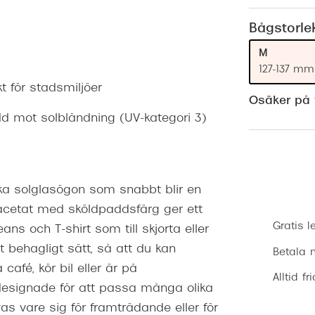
Nuance Audio™
Saint Laurent
asögon
Bågstorle
lasögon
nser
M
127-137 mm
las
ktlinser
 för stadsmiljöer
Osäker på v
d mot solbländning (UV-kategori 3)
ka solglasögon som snabbt blir en
 acetat med sköldpaddsfärg ger ett
Gratis l
eans och T-shirt som till skjorta eller
t behagligt sätt, så att du kan
Betala m
fé, kör bil eller är på
Alltid fr
designade för att passa många olika
vas vare sig för framträdande eller för