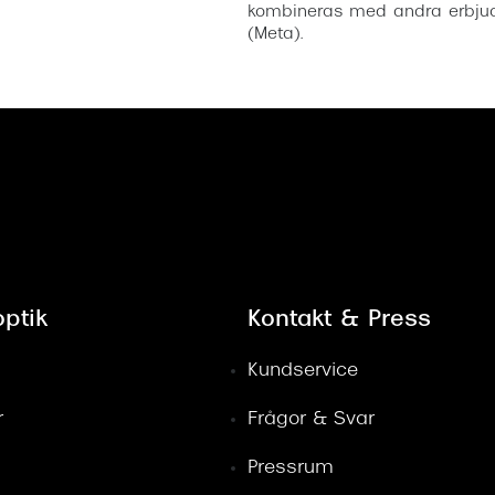
kombineras med andra erbjud
(Meta).
ptik
Kontakt & Press
Kundservice
r
Frågor & Svar
Pressrum