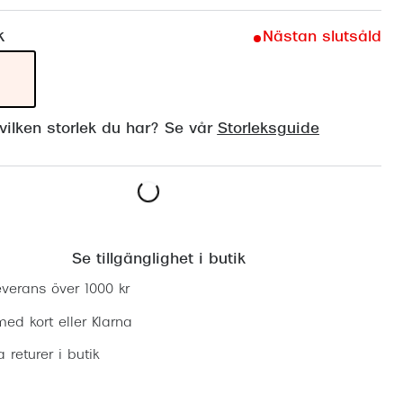
Suncover och clip-on
Precision1
k
Nästan slutsåld
Polariserade solglasögon
ilken storlek du har? Se vår
Storleksguide
Lägg i varukorgen
Se tillgänglighet i butik
everans över 1000 kr
ed kort eller Klarna
ia returer i butik