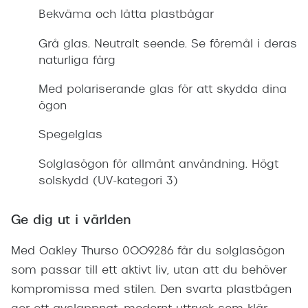
Företag
Bekväma och lätta plastbågar
Så
Grå glas. Neutralt seende. Se föremål i deras
Te
naturliga färg
Sk
Med polariserande glas för att skydda dina
Re
ögon
Re
Spegelglas
Ti
ra
Solglasögon för allmänt användning. Högt
solskydd (UV-kategori 3)
Boka sy
terminal
Ge dig ut i världen
Er
Med Oakley Thurso 0OO9286 får du solglasögon
Di
som passar till ett aktivt liv, utan att du behöver
Ko
kompromissa med stilen. Den svarta plastbågen