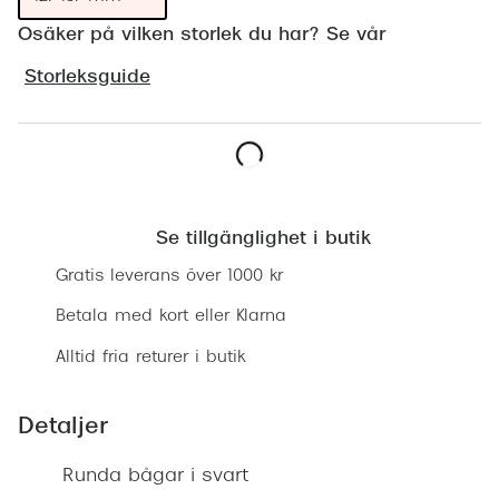
Progress
Osäker på vilken storlek du har? Se vår
Enkelsli
Storleksguide
Se alla 
Ray-Ban
Lägg i varukorgen
Oakley
Se tillgänglighet i butik
Burberry
Gratis leverans över 1000 kr
Emporio
Betala med kort eller Klarna
Dolce &
Alltid fria returer i butik
Prada
Versace
Detaljer
Nuance 
Runda bågar i svart