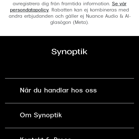
avregistrera dig från framtida information.
Se vår
persondatapolicy
. Rabatten kan ej kombineras med
andra erbjudanden och gäller ej Nuance Audio & AI-
glasögon (Meta).
När du handlar hos oss
Fri frakt och fri retur i butik
Om Synoptik
Online retur
Karriär