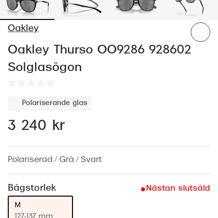
Abonnem
Abonnem
Oakley
Trygghe
Oakley Thurso OO9286 928602
Försäkri
Solglasögon
Delbetal
Polariserande glas
Synoptik
Rengöra
3 240 kr
Glastyp
Polariserad / Grå / Svart
Glastype
Stellest
Bågstorlek
Nästan slutsåld
M
Transiti
127-137 mm