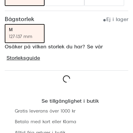
Progress
Enkelsli
Bågstorlek
Ej i lager
M
Se alla 
127-137 mm
Ray-Ban
Osäker på vilken storlek du har? Se vår
Oakley
Storleksguide
Burberry
Emporio
Dolce &
Hitta butik
Prada
Se tillgänglighet i butik
Gratis leverans över 1000 kr
Versace
Betala med kort eller Klarna
Nuance 