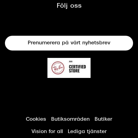
mellan Synoptik och Bilprovningen
Följ oss
Solglasögon
Syncertifiering
Linser
Terminalglasögon
Prenumerera på vårt nyhetsbrev
Synundersökning
Cookies
Butiksområden
Butiker
Vision for all
Lediga tjänster