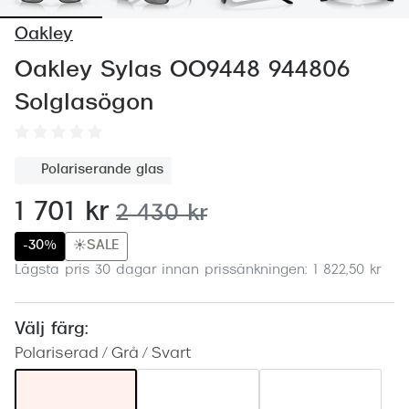
Abonnem
Oakley
Abonnem
Oakley Sylas OO9448 944806
Trygghe
Solglasögon
Försäkri
Delbetal
Polariserande glas
Synoptik
nu:
1 701 kr
tidigare pris:
2 430 kr
Rengöra
-30%
☀️SALE
Lägsta pris 30 dagar innan prissänkningen: 1 822,50 kr
Glastyp
Glastype
Välj färg:
Stellest
Polariserad / Grå / Svart
Transiti