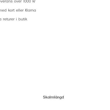
everans över 1000 kr
ed kort eller Klarna
ia returer i butik
Skalmlängd