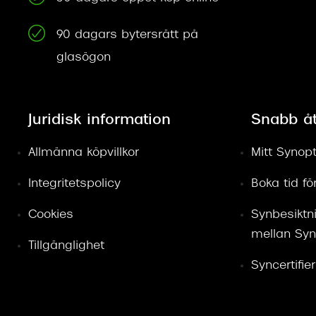
90 dagars bytersrätt på
glasögon
Juridisk information
Snabb å
Allmänna köpvillkor
Mitt Synopt
Integritetspolicy
Boka tid f
Cookies
Synbesiktn
mellan Syn
Tillgänglighet
Syncertifie