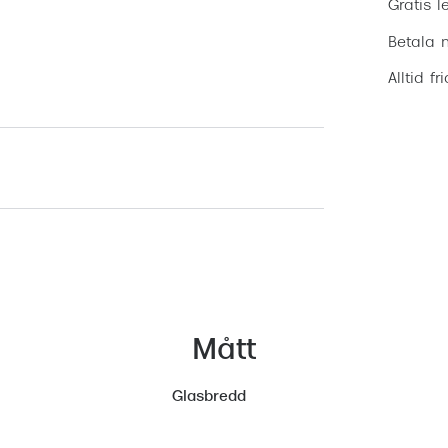
Gratis l
Betala m
Alltid fr
Mått
Glasbredd