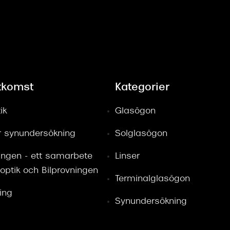
tkomst
Kategorier
ik
Glasögon
ör synundersökning
Solglasögon
ingen - ett samarbete
Linser
optik och Bilprovningen
Terminalglasögon
ring
Synundersökning