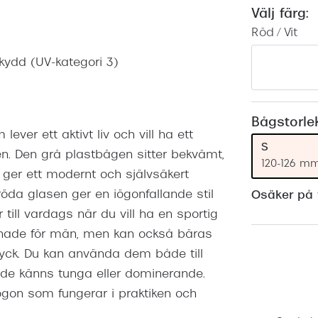
Nuance Audio™
Saint Laurent
Välj färg:
asögon
Röd / Vit
lasögon
nser
kydd (UV-kategori 3)
las
ktlinser
Bågstorle
ver ett aktivt liv och vill ha ett
S
n. Den grå plastbågen sitter bekvämt,
120-126 m
 ger ett modernt och självsäkert
öda glasen ger en iögonfallande stil
Osäker på v
 till vardags när du vill ha en sportig
signade för män, men kan också bäras
tryck. Du kan använda dem både till
de känns tunga eller dominerande.
sögon som fungerar i praktiken och