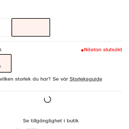
Suncover och clip-on
Precision1
Polariserade solglasögon
k
Nästan slutsåld
m
ilken storlek du har? Se vår
Storleksguide
Lägg i varukorgen
Se tillgänglighet i butik