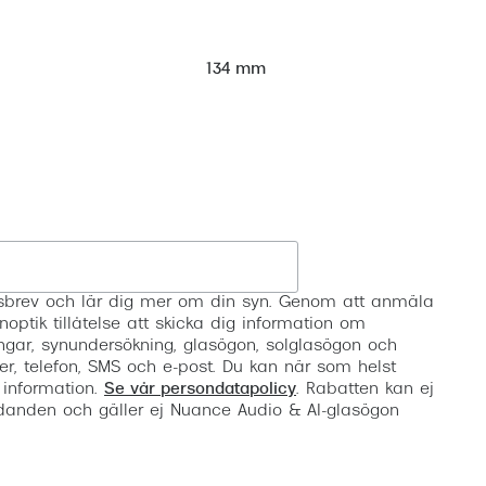
134 mm
Registrera
etsbrev och lär dig mer om din syn. Genom att anmäla
noptik tillåtelse att skicka dig information om
ngar, synundersökning, glasögon, solglasögon och
er, telefon, SMS och e-post. Du kan när som helst
 information.
Se vår persondatapolicy
. Rabatten kan ej
anden och gäller ej Nuance Audio & AI-glasögon