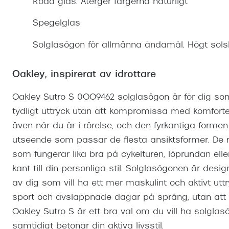
Röda glas. Återger färgerna naturligt
Mitt Synoptik
Boka synundersökning
Hitta butik-boka tid
Transitions®
Cat eye solgl
Prova linser
Spegelglas
terminal-/skyddsglasögon
Abonnemang
Progressiva g
Dygnet-runt-li
Solglasögon för allmänna ändamål. Högt sols
30% på utvalda linser
Abonnemang glasögon
Enkelslipade g
Myter om konta
Abonnemang glasögon barn
Oakley, inspirerat av idrottare
Oakley Sutro S 0OO9462 solglasögon är för dig som le
tydligt uttryck utan att kompromissa med komforte
även när du är i rörelse, och den fyrkantiga formen
utseende som passar de flesta ansiktsformer. De r
som fungerar lika bra på cykelturen, löprundan eller
kant till din personliga stil. Solglasögonen är de
av dig som vill ha ett mer maskulint och aktivt ut
sport och avslappnade dagar på språng, utan att 
Oakley Sutro S är ett bra val om du vill ha solgla
samtidigt betonar din aktiva livsstil.