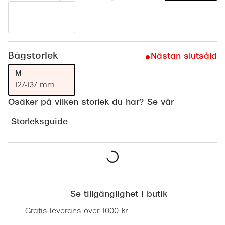
Progress
Enkelsli
Se alla 
Bågstorlek
Nästan slutsåld
Ray-Ban
M
127-137 mm
Oakley
Osäker på vilken storlek du har? Se vår
Burberry
Storleksguide
Emporio
Dolce &
Prada
Lägg i varukorgen
Versace
Se tillgänglighet i butik
Nuance 
Gratis leverans över 1000 kr