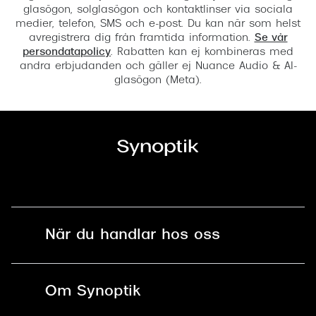
glasögon, solglasögon och kontaktlinser via sociala
medier, telefon, SMS och e-post. Du kan när som helst
avregistrera dig från framtida information.
Se vår
persondatapolicy
. Rabatten kan ej kombineras med
andra erbjudanden och gäller ej Nuance Audio & AI-
glasögon (Meta).
När du handlar hos oss
Fri frakt och fri retur i butik
Om Synoptik
Online retur