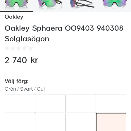
Abonnem
Abonnem
Oakley
Trygghe
Oakley Sphaera OO9403 940308
Solglasögon
Försäkri
Delbetal
2 740 kr
Synoptik
Rengöra
Välj färg:
Glastyp
Grön / Svart / Gul
Glastype
Stellest
Transiti