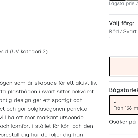
Lägsta pris 
Nuance Audio™
Saint Laurent
asögon
lasögon
nser
Välj färg:
Röd / Svart
las
ktlinser
dd (UV-kategori 2)
on som är skapade för ett aktivt liv,
Bågstorle
ta plastbågen i svart sitter bekvämt,
antig design ger ett sportigt och
L
Från 138 
ghet och gör solglasögonen perfekta
vill ha ett mer markant utseende.
Osäker på v
och komfort i stället för kön, och den
eställ dig hur de följer dig från