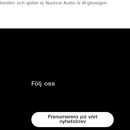
anden och gäller ej Nuance Audio & AI-glasögon
Följ oss
Prenumerera på vårt
nyhetsbrev