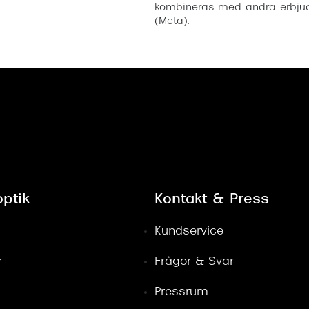
kombineras med andra erbjud
(Meta).
ptik
Kontakt & Press
Kundservice
r
Frågor & Svar
Pressrum