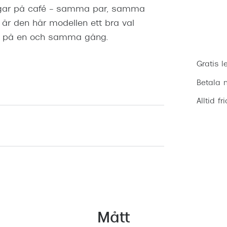
rdagar på café – samma par, samma
 är den här modellen ett bra val
ig på en och samma gång.
Gratis l
Betala m
Alltid fr
Mått