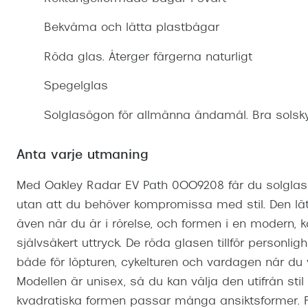
Mitt Synoptik
Boka synundersökning
Hitta butik-boka tid
Transitions®
Cat eye solgl
Prova linser
Bekväma och lätta plastbågar
terminal-/skyddsglasögon
Abonnemang
Progressiva g
Dygnet-runt-li
Röda glas. Återger färgerna naturligt
30% på utvalda linser
Abonnemang glasögon
Enkelslipade g
Myter om konta
Spegelglas
Abonnemang glasögon barn
Solglasögon för allmänna ändamål. Bra solsky
Anta varje utmaning
Med Oakley Radar EV Path 0OO9208 får du solglasög
utan att du behöver kompromissa med stil. Den lät
även när du är i rörelse, och formen i en modern, k
självsäkert uttryck. De röda glasen tillför personli
både för löpturen, cykelturen och vardagen när du 
Modellen är unisex, så du kan välja den utifrån stil 
kvadratiska formen passar många ansiktsformer. För