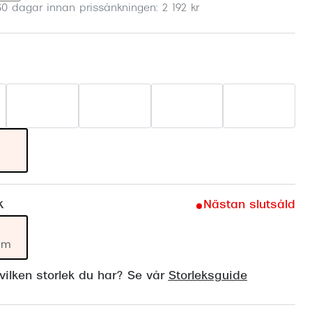
30 dagar innan prissänkningen: 2 192 kr
Suncover och clip-on
Precision1
Polariserade solglasögon
k
Nästan slutsåld
mm
ilken storlek du har? Se vår
Storleksguide