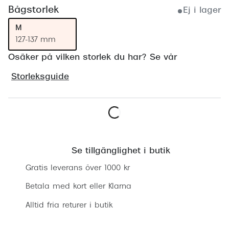
Progress
Bågstorlek
Ej i lager
M
Enkelsli
127-137 mm
Se alla 
Osäker på vilken storlek du har? Se vår
Ray-Ban
Storleksguide
Oakley
Burberry
Hitta butik
Emporio
Se tillgänglighet i butik
Dolce &
Gratis leverans över 1000 kr
Prada
Betala med kort eller Klarna
Versace
Alltid fria returer i butik
Nuance 