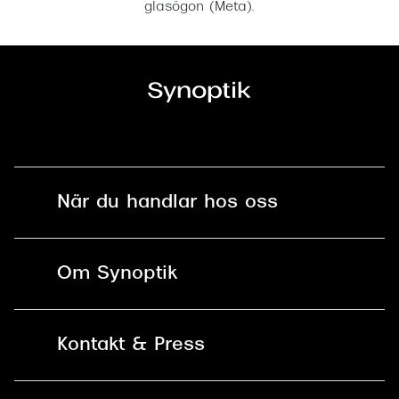
glasögon (Meta).
När du handlar hos oss
Fri frakt och fri retur i butik
Om Synoptik
Online retur
Karriär
Kontakt & Press
Betala säkert med Klarna, Swish,
Vårt ansvar
Apple Pay och kort
Kundservice