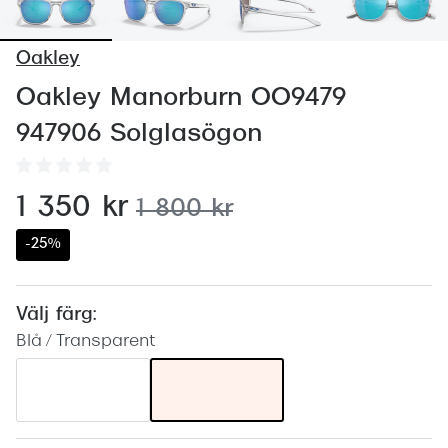
Abonnem
Abonnem
Oakley
Trygghe
Oakley Manorburn OO9479
947906 Solglasögon
Försäkri
Delbetal
nu:
1 350 kr
tidigare pris:
1 800 kr
Synoptik
-25%
Rengöra
Glastyp
Välj färg:
Blå / Transparent
Glastype
Stellest
Transiti