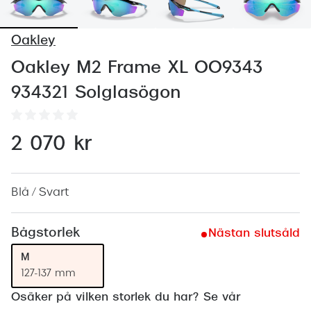
Abonnem
Abonnem
Oakley
Trygghe
Oakley M2 Frame XL OO9343
934321 Solglasögon
Försäkri
Delbetal
2 070 kr
Synoptik
Rengöra
Blå / Svart
Glastyp
Bågstorlek
Nästan slutsåld
Glastype
M
Stellest
127-137 mm
Transiti
Osäker på vilken storlek du har? Se vår