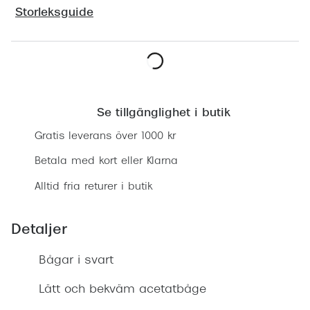
Progress
Storleksguide
Enkelsli
Se alla 
Lägg i varukorgen
Ray-Ban
Se tillgänglighet i butik
Oakley
Gratis leverans över 1000 kr
Burberry
Betala med kort eller Klarna
Emporio
Alltid fria returer i butik
Dolce &
Detaljer
Prada
Bågar i svart
Versace
Nuance 
Lätt och bekväm acetatbåge