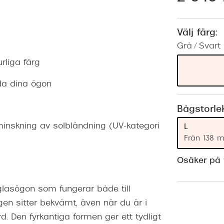
Nuance Audio™
Saint Laurent
asögon
Välj färg:
lasögon
nser
Grå / Svart
las
ktlinser
rliga färg
dda dina ögon
Bågstorle
minskning av solbländning (UV-kategori
L
Från 138 
Osäker på v
lglasögon som fungerar både till
ågen sitter bekvämt, även när du är i
d. Den fyrkantiga formen ger ett tydligt