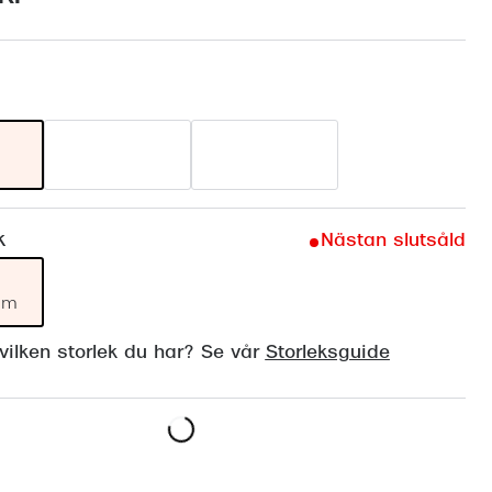
Suncover och clip-on
Precision1
Polariserade solglasögon
k
Nästan slutsåld
mm
ilken storlek du har? Se vår
Storleksguide
Lägg i varukorgen