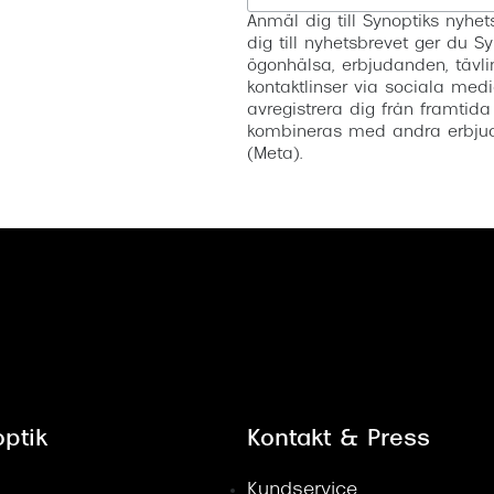
Anmäl dig till Synoptiks nyh
dig till nyhetsbrevet ger du Sy
ögonhälsa, erbjudanden, tävli
kontaktlinser via sociala medi
avregistrera dig från framtida
kombineras med andra erbjud
(Meta).
ptik
Kontakt & Press
Kundservice