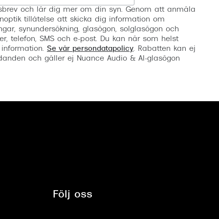
etsbrev och lär dig mer om din syn. Genom att anmäla
noptik tillåtelse att skicka dig information om
ngar, synundersökning, glasögon, solglasögon och
er, telefon, SMS och e-post. Du kan när som helst
 information.
Se vår persondatapolicy
. Rabatten kan ej
anden och gäller ej Nuance Audio & AI-glasögon
Följ oss