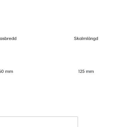
lasbredd
Skalmlängd
60 mm
125 mm
Registrera