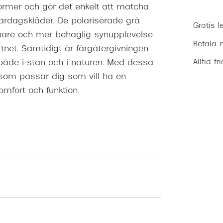
former och gör det enkelt att matcha
rdagskläder. De polariserade grå
Gratis l
gnare och mer behaglig synupplevelse
Betala m
attnet. Samtidigt är färgåtergivningen
Alltid fr
både i stan och i naturen. Med dessa
 som passar dig som vill ha en
mfort och funktion.