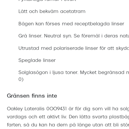
Mitt Synoptik
Boka synundersökning
Hitta butik-boka tid
Transitions®
Cat eye solgl
Prova linser
Lätt och bekväm acetatram
terminal-/skyddsglasögon
Abonnemang
Progressiva g
Dygnet-runt-li
Bågen kan förses med receptbelagda linser
30% på utvalda linser
Abonnemang glasögon
Enkelslipade g
Myter om konta
Grå linser. Neutral syn. Se föremål i deras natu
Abonnemang glasögon barn
Utrustad med polariserade linser för att sky
Speglade linser
Solglasögon i ljusa toner. Mycket begränsad 
0)
Gränsen finns inte
Oakley Lateralis 0OO9431 är för dig som vill ha so
vardags och ett aktivt liv. Den lätta svarta plastb
farten, så du kan ha dem på länge utan att bli stör