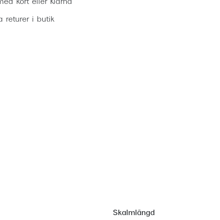
ed kort eller Klarna
ia returer i butik
Skalmlängd