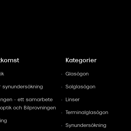
tkomst
Kategorier
ik
Glasögon
ör synundersökning
Solglasögon
ingen - ett samarbete
Linser
optik och Bilprovningen
Terminalglasögon
ring
Synundersökning