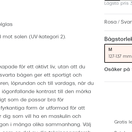
Lägsta pris 
Nuance Audio™
Saint Laurent
asögon
lasögon
nser
Rosa / Svar
elglas
las
ktlinser
 mot solen (UV-kategori 2).
Bågstorle
M
127-137 mm
ade för ett aktivt liv, utan att du
Osäker på v
varta bågen ger ett sportigt och
ren, löprundan och till vardags, när du
 iögonfallande kontrast till den mörka
igt som de passar bra för
fyrkantiga form är utformad för att
för dig som vill ha en maskulin och
Gratis l
ögon i många olika sammanhang. Välj