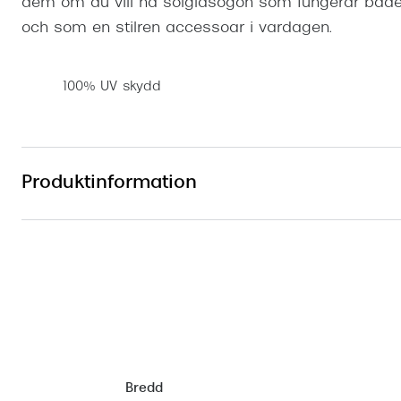
dem om du vill ha solglasögon som fungerar både
och som en stilren accessoar i vardagen.
100% UV skydd
Produktinformation
Bredd