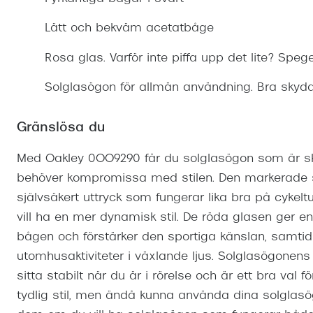
Mitt Synoptik
Boka synundersökning
Hitta butik-boka tid
Transitions®
Cat eye solgl
Prova linser
Lätt och bekväm acetatbåge
terminal-/skyddsglasögon
Abonnemang
Progressiva g
Dygnet-runt-li
Rosa glas. Varför inte piffa upp det lite? Speg
30% på utvalda linser
Abonnemang glasögon
Enkelslipade g
Myter om konta
Solglasögon för allmän användning. Bra skydd
Abonnemang glasögon barn
Gränslösa du
Med Oakley 0OO9290 får du solglasögon som är skap
behöver kompromissa med stilen. Den markerade s
självsäkert uttryck som fungerar lika bra på cykeltu
vill ha en mer dynamisk stil. De röda glasen ger en
bågen och förstärker den sportiga känslan, samtid
utomhusaktiviteter i växlande ljus. Solglasögonens 
sitta stabilt när du är i rörelse och är ett bra val 
tydlig stil, men ändå kunna använda dina solglas