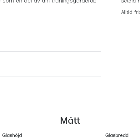
 som en del av din träningsgarderob
Betala m
Alltid fr
Mått
Glashöjd
Glasbredd