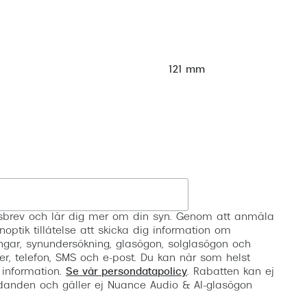
121 mm
Registrera
etsbrev och lär dig mer om din syn. Genom att anmäla
noptik tillåtelse att skicka dig information om
ngar, synundersökning, glasögon, solglasögon och
er, telefon, SMS och e-post. Du kan när som helst
 information.
Se vår persondatapolicy
. Rabatten kan ej
anden och gäller ej Nuance Audio & AI-glasögon