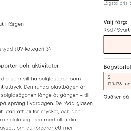
Lägsta pris 
Nuance Audio™
Saint Laurent
asögon
lasögon
nser
Välj färg:
ut i färgen
Röd / Svart
las
ktlinser
skydd (UV-kategori 3)
porter och aktiviteter
Bågstorle
S
 dig som vill ha solglasögon som
120-126 m
nt uttryck. Den runda plastbågen är
solglasögonen länge åt gången – till
Osäker på v
 på språng i vardagen. De röda glasen
t utan att bli för mycket, och den
ra solglasögonen med allt i din
avsett om du föredrar ett mer