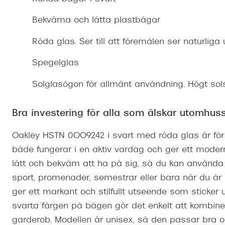
Mitt Synoptik
Boka synundersökning
Hitta butik-boka tid
Transitions®
Cat eye solgl
Prova linser
Bekväma och lätta plastbågar
terminal-/skyddsglasögon
Abonnemang
Progressiva g
Dygnet-runt-li
Röda glas. Ser till att föremålen ser naturliga 
30% på utvalda linser
Abonnemang glasögon
Enkelslipade g
Myter om konta
Spegelglas
Abonnemang glasögon barn
Solglasögon för allmänt användning. Högt sol
Bra investering för alla som älskar utomhuss
Oakley HSTN 0OO9242 i svart med röda glas är för
både fungerar i en aktiv vardag och ger ett moder
lätt och bekväm att ha på sig, så du kan använda 
sport, promenader, semestrar eller bara när du är
ger ett markant och stilfullt utseende som sticker u
svarta färgen på bågen gör det enkelt att kombine
garderob. Modellen är unisex, så den passar bra o