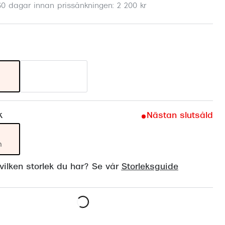
30 dagar innan prissänkningen: 2 200 kr
Suncover och clip-on
Precision1
Polariserade solglasögon
k
Nästan slutsåld
m
ilken storlek du har? Se vår
Storleksguide
Lägg i varukorgen