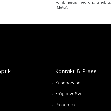
kombineras med andra erbjud
(Meta).
ptik
Kontakt & Press
Kundservice
r
Frågor & Svar
Pressrum