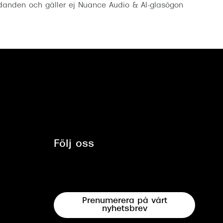
anden och gäller ej Nuance Audio & AI-glasögon
Följ oss
Prenumerera på vårt
nyhetsbrev