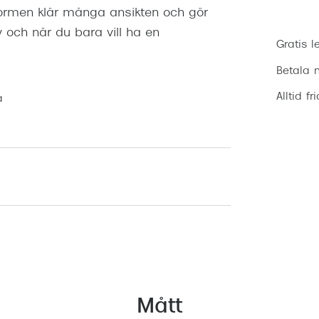
 formen klär många ansikten och gör
 och när du bara vill ha en
Gratis l
Betala m
Alltid fr
a
Mått