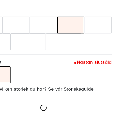
Suncover och clip-on
Precision1
Polariserade solglasögon
k
Nästan slutsåld
ilken storlek du har? Se vår
Storleksguide
Lägg i varukorgen