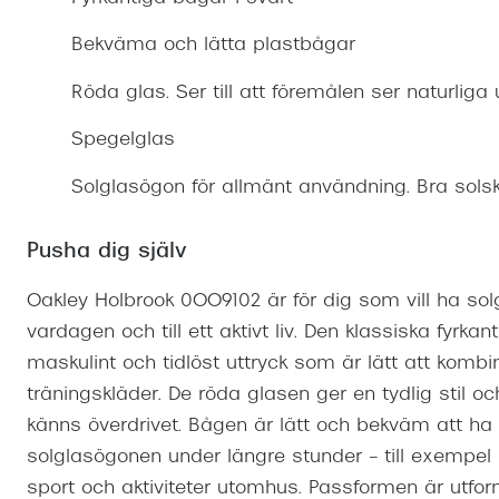
Mitt Synoptik
Boka synundersökning
Hitta butik-boka tid
Transitions®
Cat eye solgl
Prova linser
Bekväma och lätta plastbågar
terminal-/skyddsglasögon
Abonnemang
Progressiva g
Dygnet-runt-li
Röda glas. Ser till att föremålen ser naturliga 
30% på utvalda linser
Abonnemang glasögon
Enkelslipade g
Myter om konta
Spegelglas
Abonnemang glasögon barn
Solglasögon för allmänt användning. Bra solsk
Pusha dig själv
Oakley Holbrook 0OO9102 är för dig som vill ha so
vardagen och till ett aktivt liv. Den klassiska fyrkan
maskulint och tidlöst uttryck som är lätt att kombine
träningskläder. De röda glasen ger en tydlig stil oc
känns överdrivet. Bågen är lätt och bekväm att ha
solglasögonen under längre stunder – till exempel p
sport och aktiviteter utomhus. Passformen är utforma