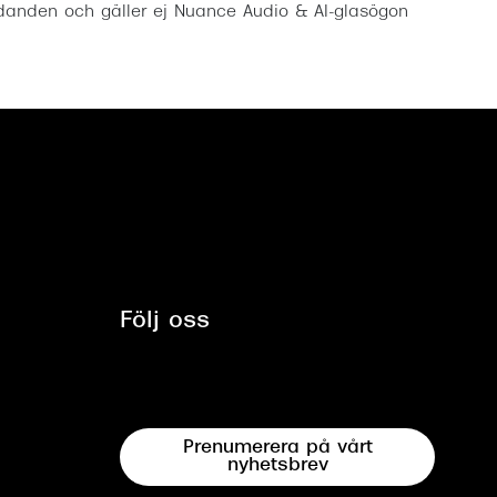
anden och gäller ej Nuance Audio & AI-glasögon
Följ oss
Prenumerera på vårt
nyhetsbrev