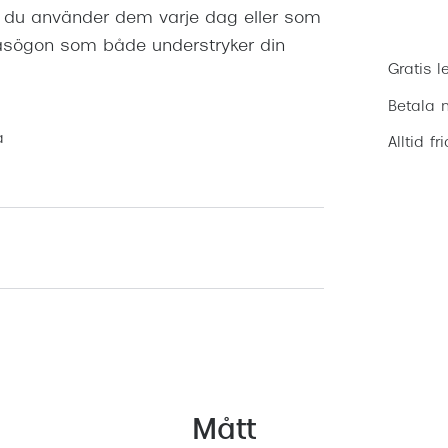
m du använder dem varje dag eller som
glasögon som både understryker din
Gratis l
Betala m
a
Alltid fr
Mått