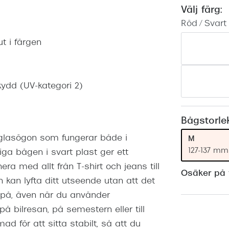
Nuance Audio™
Saint Laurent
Välj färg:
asögon
Röd / Svart
lasögon
nser
ut i färgen
las
ktlinser
ydd (UV-kategori 2)
Bågstorle
lglasögon som fungerar både i
M
127-137 mm
tiga bågen i svart plast ger ett
ra med allt från T-shirt och jeans till
Osäker på v
h kan lyfta ditt utseende utan att det
 på, även när du använder
å bilresan, på semestern eller till
d för att sitta stabilt, så att du