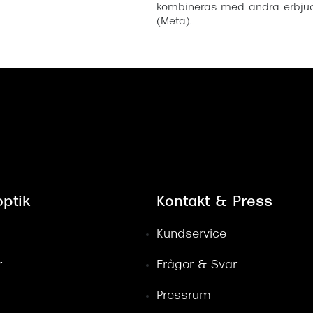
kombineras med andra erbjud
(Meta).
ptik
Kontakt & Press
Kundservice
r
Frågor & Svar
Pressrum