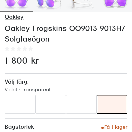
Abonnem
Abonnem
Oakley
Trygghe
Oakley Frogskins OO9013 9013H7
Solglasögon
Försäkri
Delbetal
1 800 kr
Synoptik
Rengöra
Välj färg:
Glastyp
Violet / Transparent
Glastype
Stellest
Transiti
Bågstorlek
Få i lager