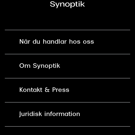
När du handlar hos oss
Fri frakt och fri retur i butik
Om Synoptik
Online retur
Karriär
Kontakt & Press
Betala säkert med Klarna, Swish,
Vårt ansvar
Apple Pay och kort
Kundservice
För företag
Juridisk information
30 dagars öppet köp online
Frågor & Svar
Lediga tjänster
Allmänna köpvillkor
90 dagars bytersrätt på
Pressrum