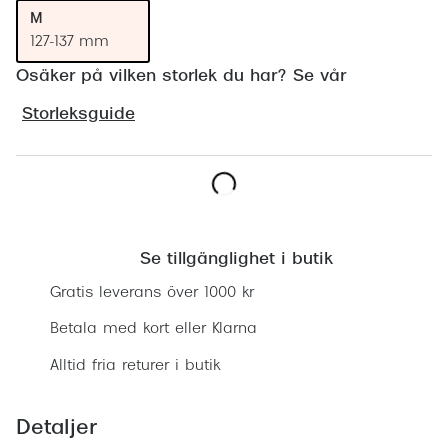
Progress
M
127-137 mm
Enkelsli
Osäker på vilken storlek du har? Se vår
Se alla 
Storleksguide
Ray-Ban
Oakley
Burberry
Lägg i varukorgen
Emporio
Se tillgänglighet i butik
Gratis leverans över 1000 kr
Dolce &
Betala med kort eller Klarna
Prada
Alltid fria returer i butik
Versace
Nuance 
Detaljer