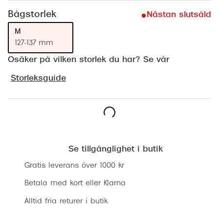
Progress
Bågstorlek
Nästan slutsåld
Enkelsli
M
127-137 mm
Se alla 
Osäker på vilken storlek du har? Se vår
Ray-Ban
Storleksguide
Oakley
Burberry
Emporio
Lägg i varukorgen
Dolce &
Se tillgänglighet i butik
Prada
Gratis leverans över 1000 kr
Betala med kort eller Klarna
Versace
Alltid fria returer i butik
Nuance 