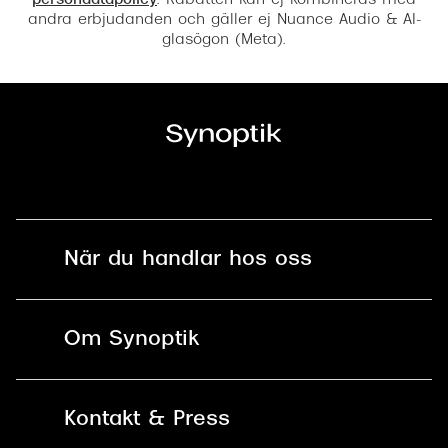
persondatapolicy
. Rabatten kan ej kombineras med
andra erbjudanden och gäller ej Nuance Audio & AI-
glasögon (Meta).
När du handlar hos oss
Fri frakt och fri retur i butik
Om Synoptik
Online retur
Karriär
Kontakt & Press
Betala säkert med Klarna, Swish,
Vårt ansvar