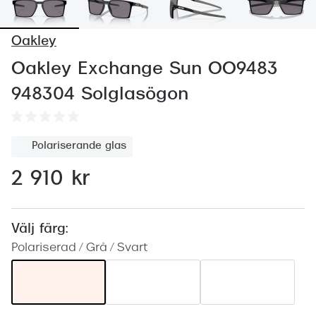
Abonnem
Abonnem
Oakley
Trygghe
Oakley Exchange Sun OO9483
948304 Solglasögon
Försäkri
Delbetal
Polariserande glas
Synoptik
2 910 kr
Rengöra
Glastyp
Välj färg:
Glastype
Polariserad / Grå / Svart
Stellest
Transiti