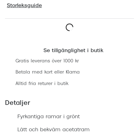
Progress
Storleksguide
Enkelsli
Se alla 
Lägg i varukorgen
Ray-Ban
Se tillgänglighet i butik
Oakley
Gratis leverans över 1000 kr
Burberry
Betala med kort eller Klarna
Emporio
Alltid fria returer i butik
Dolce &
Detaljer
Prada
Fyrkantiga ramar i grönt
Versace
Nuance 
Lätt och bekväm acetatram