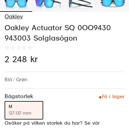
Abonnem
Abonnem
Oakley
Trygghe
Oakley Actuator SQ 0OO9430
943003 Solglasögon
Försäkri
Delbetal
2 248 kr
Synoptik
Rengöra
Blå / Grøn
Glastyp
Bågstorlek
Få i lager
Glastype
M
Stellest
127-137 mm
Transiti
Osäker på vilken storlek du har? Se vår