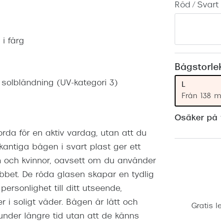
Röd / Svart
Nuance Audio™
Saint Laurent
asögon
lasögon
nser
 i färg
las
ktlinser
Bågstorle
 solbländning (UV-kategori 3)
L
Från 138 
Osäker på v
da för en aktiv vardag, utan att du
ntiga bågen i svart plast ger ett
 och kvinnor, oavsett om du använder
jobbet. De röda glasen skapar en tydlig
ersonlighet till ditt utseende,
 i soligt väder. Bågen är lätt och
Gratis l
nder längre tid utan att de känns