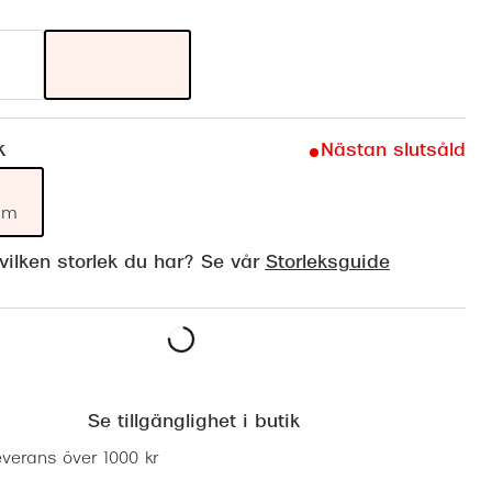
Suncover och clip-on
Precision1
Polariserade solglasögon
k
Nästan slutsåld
mm
ilken storlek du har? Se vår
Storleksguide
Lägg i varukorgen
Se tillgänglighet i butik
everans över 1000 kr