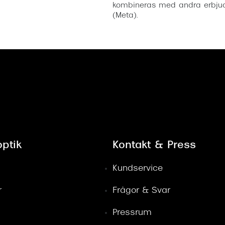
kombineras med andra erbjud
(Meta).
ptik
Kontakt & Press
Kundservice
r
Frågor & Svar
Pressrum