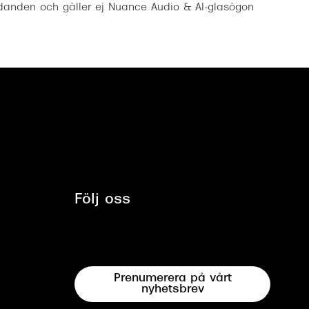
anden och gäller ej Nuance Audio & AI-glasögon
Följ oss
Prenumerera på vårt
nyhetsbrev