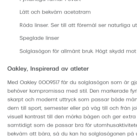
Mitt Synoptik
Boka synundersökning
Hitta butik-boka tid
Transitions®
Cat eye solgl
Prova linser
Lätt och bekväm acetatram
terminal-/skyddsglasögon
Abonnemang
Progressiva g
Dygnet-runt-li
Röda linser. Ser till att föremål ser naturliga ut
30% på utvalda linser
Abonnemang glasögon
Enkelslipade g
Myter om konta
Speglade linser
Abonnemang glasögon barn
Solglasögon för allmänt bruk. Högt skydd mot
Oakley, Inspirerad av atleter
Med Oakley 0OO9517 får du solglasögon som är gjor
behöver kompromissa med stil. Den markerade fyrka
skarpt och modernt uttryck som passar både män
dem till sport, semester eller på väg till och från 
visuell kontrast till den mörka bågen och ger extra p
samtidigt som de passar bra för utomhusaktiviteter
bekväm att bära, så du kan ha solglasögonen på u