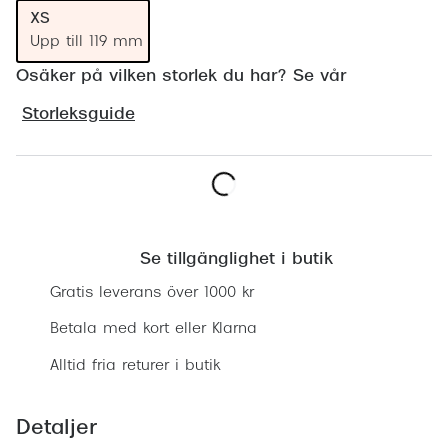
Progress
XS
Upp till 119 mm
Enkelsli
Osäker på vilken storlek du har? Se vår
Se alla 
Storleksguide
Ray-Ban
Oakley
Burberry
Lägg i varukorgen
Emporio
Se tillgänglighet i butik
Gratis leverans över 1000 kr
Dolce &
Betala med kort eller Klarna
Prada
Alltid fria returer i butik
Versace
Nuance 
Detaljer