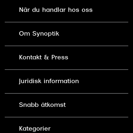
När du handlar hos oss
Fri frakt och fri retur i butik
Om Synoptik
Online retur
Karriär
Kontakt & Press
Betala säkert med Klarna, Swish,
Vårt ansvar
Apple Pay och kort
Kundservice
För företag
Juridisk information
30 dagars öppet köp online
Frågor & Svar
Lediga tjänster
Allmänna köpvillkor
90 dagars bytersrätt på
Pressrum
Snabb åtkomst
glasögon
Integritetspolicy
Hitta Butik
Mitt Synoptik
Cookies
Kategorier