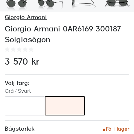
Abonnem
Abonnem
Giorgio Armani
Trygghe
Giorgio Armani 0AR6169 300187
Solglasögon
Försäkri
Delbetal
3 570 kr
Synoptik
Rengöra
Välj färg:
Glastyp
Grå / Svart
Glastype
Stellest
Transiti
Bågstorlek
Få i lager