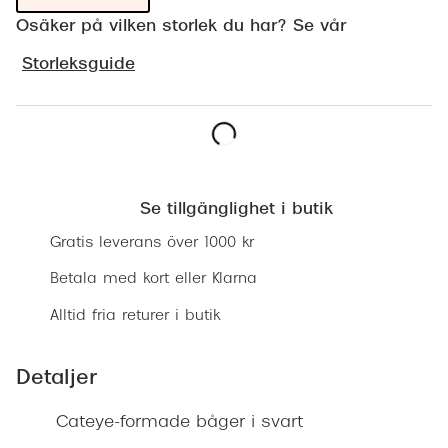
Progress
Osäker på vilken storlek du har? Se vår
Enkelsli
Storleksguide
Se alla 
Ray-Ban
Lägg i varukorgen
Oakley
Se tillgänglighet i butik
Burberry
Gratis leverans över 1000 kr
Emporio
Betala med kort eller Klarna
Dolce &
Alltid fria returer i butik
Prada
Detaljer
Versace
Nuance 
Cateye-formade båger i svart