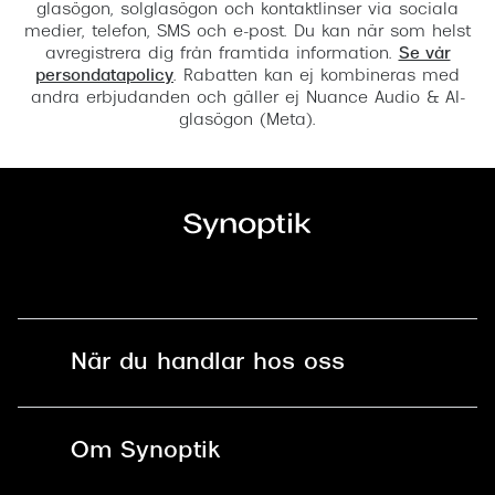
glasögon, solglasögon och kontaktlinser via sociala
medier, telefon, SMS och e-post. Du kan när som helst
avregistrera dig från framtida information.
Se vår
persondatapolicy
. Rabatten kan ej kombineras med
andra erbjudanden och gäller ej Nuance Audio & AI-
glasögon (Meta).
När du handlar hos oss
Fri frakt och fri retur i butik
Om Synoptik
Online retur