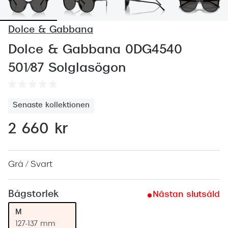
Abonnem
Abonnem
Dolce & Gabbana
Trygghe
Dolce & Gabbana 0DG4540
501/87 Solglasögon
Försäkri
Delbetal
Senaste kollektionen
Synoptik
2 660 kr
Rengöra
Glastyp
Grå / Svart
Glastype
Bågstorlek
Nästan slutsåld
Stellest
M
Transiti
127-137 mm