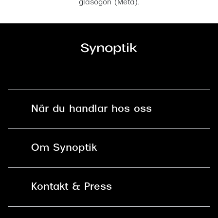
glasögon (Meta).
När du handlar hos oss
Fri frakt och fri retur i butik
Om Synoptik
Online retur
Karriär
Kontakt & Press
Betala säkert med Klarna, Swish,
Vårt ansvar
Apple Pay och kort
Kundservice
För företag