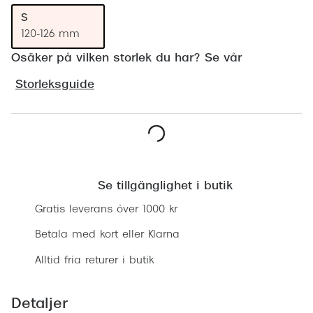
Progress
S
120-126 mm
Enkelsli
Osäker på vilken storlek du har? Se vår
Se alla 
Storleksguide
Ray-Ban
Oakley
Burberry
Lägg i varukorgen
Emporio
Se tillgänglighet i butik
Dolce &
Gratis leverans över 1000 kr
Prada
Betala med kort eller Klarna
Alltid fria returer i butik
Versace
Nuance 
Detaljer