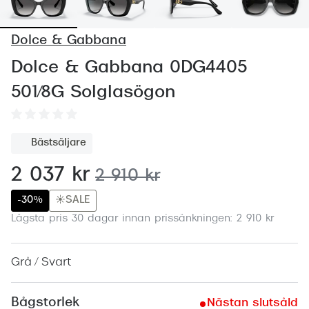
Abonnem
Abonnem
Dolce & Gabbana
Trygghe
Dolce & Gabbana 0DG4405
501/8G Solglasögon
Försäkri
Delbetal
Bästsäljare
Synoptik
nu:
2 037 kr
tidigare pris:
2 910 kr
Rengöra
-30%
☀️SALE
Glastyp
Lägsta pris 30 dagar innan prissänkningen: 2 910 kr
Glastype
Grå / Svart
Stellest
Transiti
Bågstorlek
Nästan slutsåld