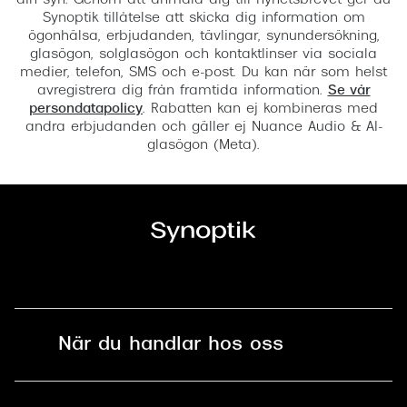
din syn. Genom att anmäla dig till nyhetsbrevet ger du
Synoptik tillåtelse att skicka dig information om
ögonhälsa, erbjudanden, tävlingar, synundersökning,
glasögon, solglasögon och kontaktlinser via sociala
medier, telefon, SMS och e-post. Du kan när som helst
avregistrera dig från framtida information.
Se vår
persondatapolicy
. Rabatten kan ej kombineras med
andra erbjudanden och gäller ej Nuance Audio & AI-
glasögon (Meta).
När du handlar hos oss
Fri frakt och fri retur i butik