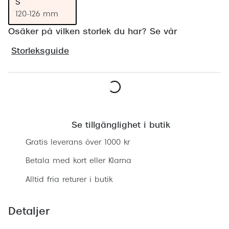
S
Progress
120-126 mm
Enkelsli
Osäker på vilken storlek du har? Se vår
Storleksguide
Se alla 
Ray-Ban
Oakley
Lägg i varukorgen
Burberry
Se tillgänglighet i butik
Emporio
Gratis leverans över 1000 kr
Dolce &
Betala med kort eller Klarna
Prada
Alltid fria returer i butik
Versace
Detaljer
Nuance 