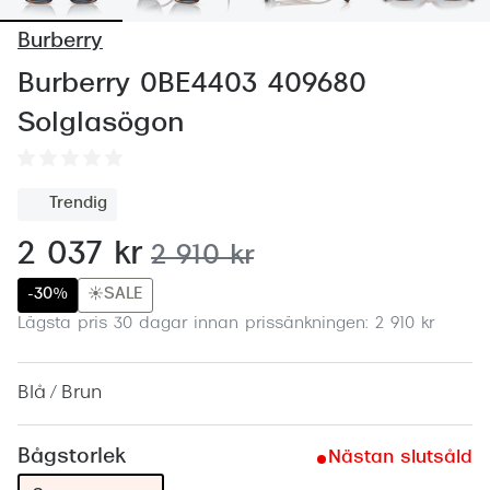
Abonnem
Burberry
Abonnem
Burberry 0BE4403 409680
Trygghe
Solglasögon
Försäkri
Delbetal
Trendig
Synoptik
nu:
2 037 kr
tidigare pris:
2 910 kr
Rengöra
-30%
☀️SALE
Lägsta pris 30 dagar innan prissänkningen: 2 910 kr
Glastyp
Glastype
Blå / Brun
Stellest
Bågstorlek
Nästan slutsåld
Transiti