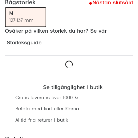
Bågstorlek
Nästan slutsåld
Progress
M
Enkelsli
127-137 mm
Osäker på vilken storlek du har? Se vår
Se alla 
Ray-Ban
Storleksguide
Oakley
Burberry
Lägg i varukorgen
Emporio
Se tillgänglighet i butik
Dolce &
Gratis leverans över 1000 kr
Prada
Betala med kort eller Klarna
Versace
Alltid fria returer i butik
Nuance 