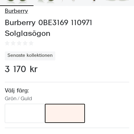
Abonnem
Burberry
Abonnem
Burberry 0BE3169 110971
Trygghe
Solglasögon
Försäkri
Delbetal
Senaste kollektionen
Synoptik
3 170 kr
Rengöra
Glastyp
Välj färg:
Grön / Guld
Glastype
Stellest
Transiti