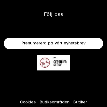
Glasögon
Synbesiktningen - ett samarbete
mellan Synoptik och Bilprovningen
Följ oss
Solglasögon
Syncertifiering
Linser
Terminalglasögon
Prenumerera på vårt nyhetsbrev
Synundersökning
Cookies
Butiksområden
Butiker