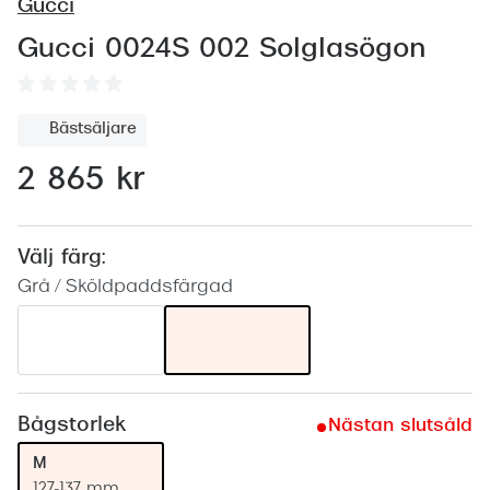
Abonnem
Gucci
Abonnem
Gucci 0024S 002 Solglasögon
Trygghe
Bästsäljare
Försäkri
2 865 kr
Delbetal
Synoptik
Välj färg:
Rengöra
Grå / Sköldpaddsfärgad
Glastyp
Glastype
Stellest
Bågstorlek
Nästan slutsåld
M
Transiti
127-137 mm