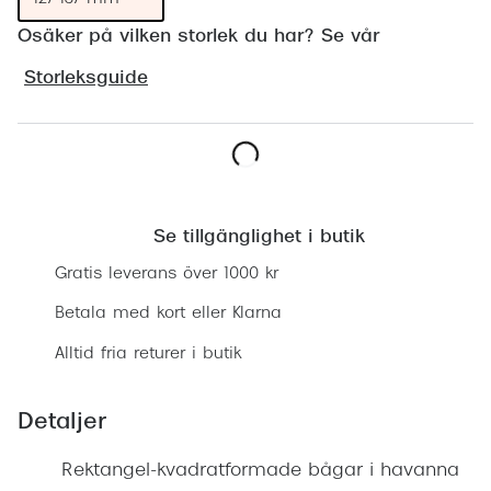
Progress
Osäker på vilken storlek du har? Se vår
Enkelsli
Storleksguide
Se alla 
Ray-Ban
Lägg i varukorgen
Oakley
Se tillgänglighet i butik
Burberry
Gratis leverans över 1000 kr
Emporio
Betala med kort eller Klarna
Dolce &
Alltid fria returer i butik
Prada
Versace
Detaljer
Nuance 
Rektangel-kvadratformade bågar i havanna