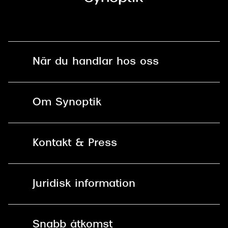
När du handlar hos oss
Fri frakt och fri retur i butik
Om Synoptik
Online retur
Karriär
Kontakt & Press
Betala säkert med Klarna, Swish,
Vårt ansvar
Apple Pay och kort
Kundservice
För företag
Juridisk information
30 dagars öppet köp online
Frågor & Svar
Lediga tjänster
Allmänna köpvillkor
90 dagars bytersrätt på
Pressrum
Snabb åtkomst