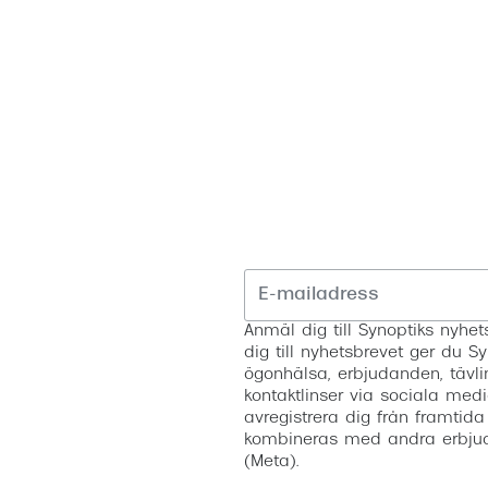
Nuance Audio™
Saint Laurent
asögon
lasögon
nser
las
ktlinser
Anmäl dig till Synoptiks nyh
dig till nyhetsbrevet ger du Sy
ögonhälsa, erbjudanden, tävli
kontaktlinser via sociala medi
avregistrera dig från framtida
kombineras med andra erbjud
(Meta).