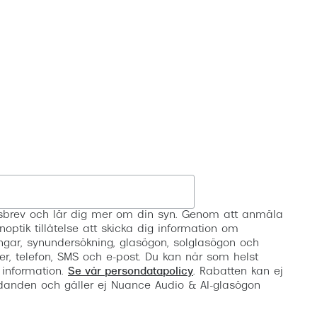
Suncover och clip-on
Precision1
Polariserade solglasögon
Registrera
etsbrev och lär dig mer om din syn. Genom att anmäla
noptik tillåtelse att skicka dig information om
ngar, synundersökning, glasögon, solglasögon och
er, telefon, SMS och e-post. Du kan när som helst
 information.
Se vår persondatapolicy
. Rabatten kan ej
anden och gäller ej Nuance Audio & AI-glasögon