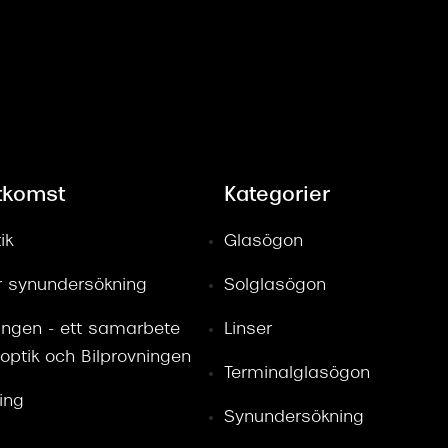
tkomst
Kategorier
ik
Glasögon
ör synundersökning
Solglasögon
ingen - ett samarbete
Linser
optik och Bilprovningen
Terminalglasögon
ring
Synundersökning