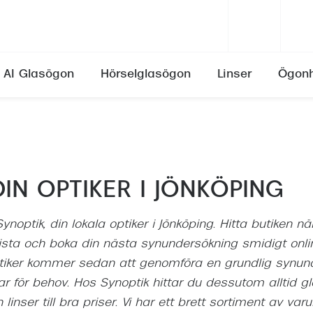
AI Glasögon
Hörselglasögon
Linser
Ögonh
Se alla varumärken
Se alla varumärken
Synfel
ser
Erbjudande till din verksamhet
Ray-Ban
Ray-Ban
Skötselråd
Närsynthet (myopi)
ser
aukom)
Dina anställdas rätt
Oakley
Miu Miu
Allt om linsvätskor
Översynthet (hyperopi)
DIN OPTIKER I JÖNKÖPING
ghetsgaranti
ser
rakt)
Kontakta oss
Burberry
Prada
Ålderssynthet (presbyopi)
ögon
a linser
Emporio Armani
Gucci
Skelning
ynoptik, din lokala optiker i Jönköping. Hitta butiken n
Linser som skaver
sta och boka din nästa synundersökning smidigt onlin
Dolce & Gabbana
Emporio Armani
Astigmatism
Linser och ögoninflammation
tiker kommer sedan att genomföra en grundlig synund
Prada
Burberry
Ansträngda ögon (astenopi)
ar för behov. Hos Synoptik hittar du dessutom alltid g
priser
on
Pollenallergi
Versace
Oakley
Det händer med synen efter 4
linser till bra priser. Vi har ett brett sortiment av va
sögon
are