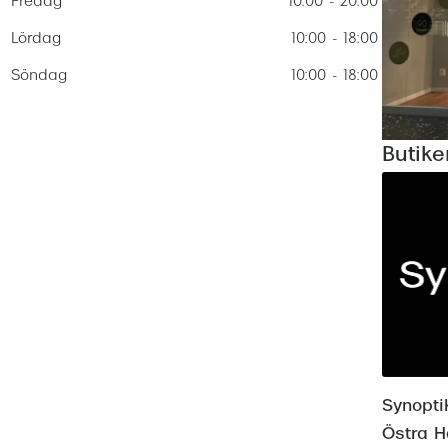
Fredag
10:00 - 20:00
Nuance Audio™
Saint Laurent
asögon
Lördag
10:00 - 18:00
lasögon
nser
Söndag
10:00 - 18:00
las
ktlinser
Butike
Synopti
Östra 