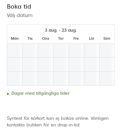
Mitt Synoptik
Boka synundersökning
Boka tid
Hitta butik-boka tid
Transitions®
Cat eye solgl
Prova linser
terminal-/skyddsglasögon
Abonnemang
Välj datum
Progressiva g
Dygnet-runt-li
30% på utvalda linser
Abonnemang glasögon
3 aug. - 23 aug.
Enkelslipade g
Myter om konta
Abonnemang glasögon barn
Mån
Tis
Ons
Tor
Fre
Lör
Sön
Dagar med tillgängliga tider
Boka tid
Syntest för körkort kan ej bokas online. Vänligen
kontakta butiken för en drop-in-tid.