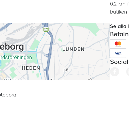
0.2 km 
butiken
Se alla 
Betal
Socia
öteborg