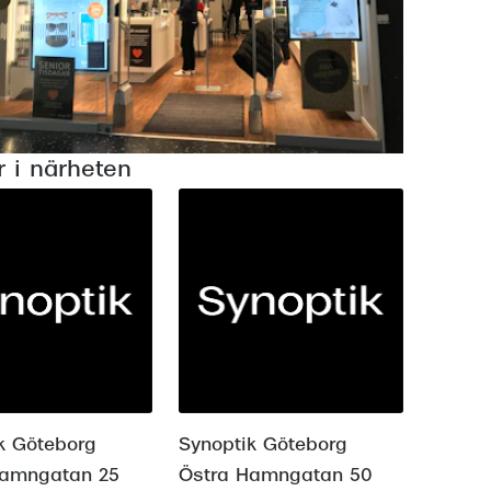
Suncover och clip-on
Precision1
Polariserade solglasögon
r i närheten
k Göteborg
Synoptik Göteborg
Hamngatan 25
Östra Hamngatan 50