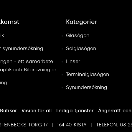
tkomst
Kategorier
ik
Glasögon
ör synundersökning
Solglasögon
ingen - ett samarbete
Linser
optik och Bilprovningen
Terminalglasögon
ring
Synundersökning
Butiker
Vision for all
Lediga tjänster
Ångerrätt och
TENBECKS TORG 17 | 164 40 KISTA | TELEFON: 08-25