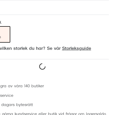
Suncover och clip-on
Precision1
Polariserade solglasögon
k
m
ilken storlek du har? Se vår
Storleksguide
Boka synundersökning
gra av våra 140 butiker
 service
0 dagars bytesrätt
 gärna kundservice eller butik vid frågor om lagersaldo