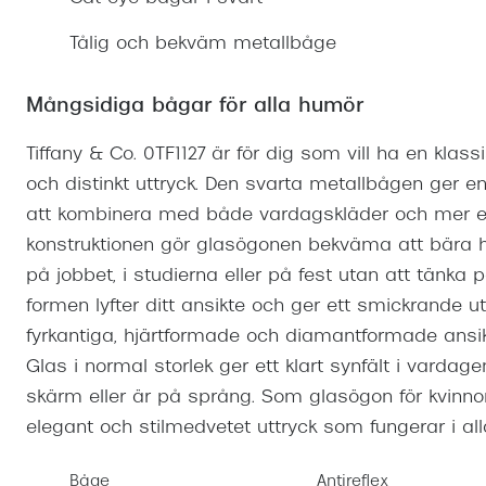
Mitt Synoptik
Boka synundersökning
Hitta butik-boka tid
Transitions®
Cat eye solgl
Prova linser
Tålig och bekväm metallbåge
terminal-/skyddsglasögon
Abonnemang
Progressiva g
Dygnet-runt-li
30% på utvalda linser
Abonnemang glasögon
Mångsidiga bågar för alla humör
Enkelslipade g
Myter om konta
Abonnemang glasögon barn
Tiffany & Co. 0TF1127 är för dig som vill ha en kla
och distinkt uttryck. Den svarta metallbågen ger en
att kombinera med både vardagskläder och mer ele
konstruktionen gör glasögonen bekväma att bära
på jobbet, i studierna eller på fest utan att tänka
formen lyfter ditt ansikte och ger ett smickrande u
fyrkantiga, hjärtformade och diamantformade ansik
Glas i normal storlek ger ett klart synfält i vardag
skärm eller är på språng. Som glasögon för kvinnor 
elegant och stilmedvetet uttryck som fungerar i all
Båge
Antireflex