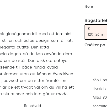
Nuance Audio™
Saint Laurent
Svart
asögon
lasögon
nser
Bågstorle
las
ktlinser
S
ssisk glasögonmodell med ett feminint
120-126 m
 stilren och tidlös design som är lätt
Osäker på v
ganta outfits. Den lätta
 hela dagen, så du kan använda dem
 på om de stör. Den diskreta cateye-
tseende till både runda, ovala,
tsformer, utan att kännas överdriven.
Köp i nå
en, oavsett om du sitter framför en
är de ett tryggt val om du vill ha ett
Livstids
a situationer och inte går ur mode.
Alltid 9
Repskydd
Kontakta