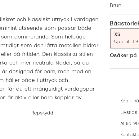
Nuance Audio™
Saint Laurent
Brun
asögon
iskret och klassiskt uttryck i vardagen.
lasögon
nser
Bågstorle
 feminint utseende som passar både
las
ktlinser
XS
as som dominerande. Som helbåge
Upp till 1
mtidigt som den lätta metallen bidrar
ller på fritiden. Den klassiska stilen
Osäker på v
rka och mer neutrala kläder, så du
en är designad för barn, men med en
m håller både i uttryck och
on får du ett mångsidigt vardagspar
, är aktiv eller bara kopplar av.
Köp i nå
Livstids
Repskydd
Alltid 9
Kontakta