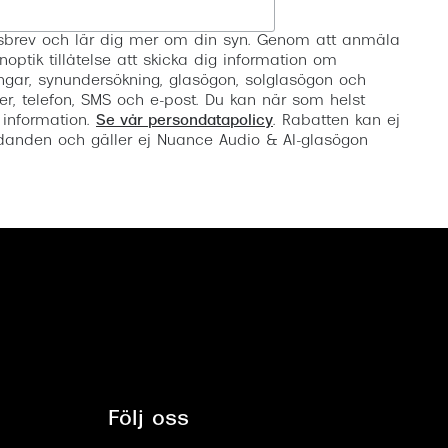
Registrera
etsbrev och lär dig mer om din syn. Genom att anmäla
noptik tillåtelse att skicka dig information om
ngar, synundersökning, glasögon, solglasögon och
er, telefon, SMS och e-post. Du kan när som helst
 information.
Se vår persondatapolicy
. Rabatten kan ej
anden och gäller ej Nuance Audio & AI-glasögon
Följ oss