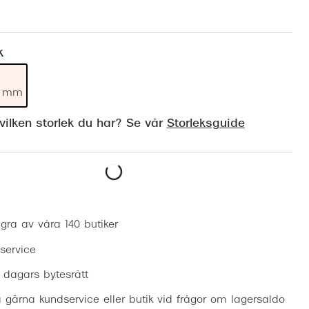
Suncover och clip-on
Precision1
Polariserade solglasögon
k
19 mm
ilken storlek du har? Se vår
Storleksguide
Boka synundersökning
gra av våra 140 butiker
 service
0 dagars bytesrätt
 gärna kundservice eller butik vid frågor om lagersaldo