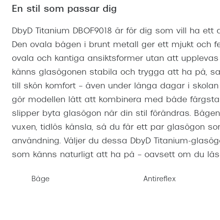
Mitt Synoptik
En stil som passar dig
Boka synundersökning
Hitta butik-boka tid
Transitions®
Cat eye solgl
Prova linser
terminal-/skyddsglasögon
Abonnemang
DbyD Titanium DBOF9018 är för dig som vill ha ett d
Progressiva g
Dygnet-runt-li
30% på utvalda linser
Den ovala bågen i brunt metall ger ett mjukt och
Abonnemang glasögon
Enkelslipade g
Myter om konta
ovala och kantiga ansiktsformer utan att upplev
Abonnemang glasögon barn
känns glasögonen stabila och trygga att ha på, sa
till skön komfort – även under långa dagar i skolan e
gör modellen lätt att kombinera med både färgsta
slipper byta glasögon när din stil förändras. Båg
vuxen, tidlös känsla, så du får ett par glasögon so
användning. Väljer du dessa DbyD Titanium-glasög
som känns naturligt att ha på – oavsett om du läser
Båge
Antireflex