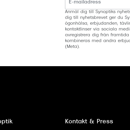
Anmäl dig till Synoptiks nyh
dig till nyhetsbrevet ger du Sy
ögonhälsa, erbjudanden, tävli
kontaktlinser via sociala medi
avregistrera dig från framtida
kombineras med andra erbjud
(Meta).
ptik
Kontakt & Press