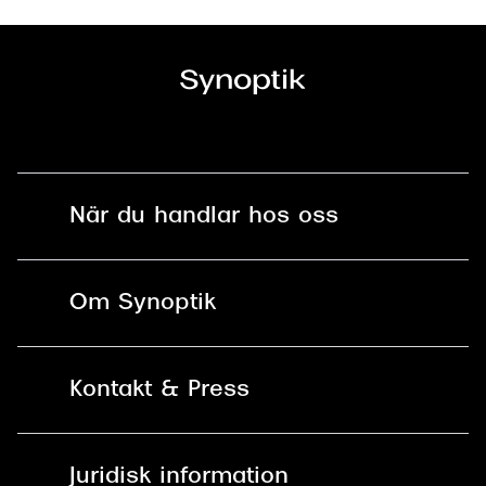
När du handlar hos oss
Fri frakt och fri retur i butik
Om Synoptik
Online retur
Karriär
Kontakt & Press
Betala säkert med Klarna, Swish,
Vårt ansvar
Apple Pay och kort
Kundservice
För företag
Juridisk information
30 dagars öppet köp online