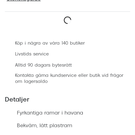
Progress
Enkelsli
Boka synundersökning
Se alla 
Ray-Ban
Köp i några av våra 140 butiker
Oakley
Livstids service
Burberry
Alltid 90 dagars bytesrätt
Kontakta gärna kundservice eller butik vid frågor
Emporio
om lagersaldo
Dolce &
Detaljer
Prada
Fyrkantiga ramar i havana
Versace
Nuance 
Bekväm, lätt plastram