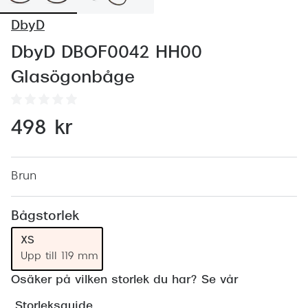
Abonnem
DbyD
Abonnem
DbyD DBOF0042 HH00
Trygghe
Glasögonbåge
Försäkri
Delbetal
498 kr
Synoptik
Rengöra
Brun
Glastyp
Bågstorlek
Glastype
XS
Upp till 119 mm
Stellest
Osäker på vilken storlek du har? Se vår
Transiti
Storleksguide