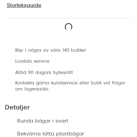
Progress
Storleksguide
Enkelsli
Se alla 
Boka synundersökning
Ray-Ban
Köp i några av våra 140 butiker
Oakley
Livstids service
Burberry
Alltid 90 dagars bytesrätt
Emporio
Kontakta gärna kundservice eller butik vid frågor
om lagersaldo
Dolce &
Prada
Detaljer
Versace
Runda bågar i svart
Nuance 
Bekväma lätta plastbågar