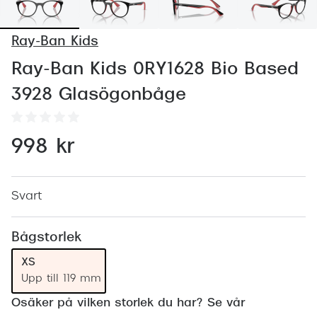
Abonnem
Abonnem
Ray-Ban Kids
Trygghe
Ray-Ban Kids 0RY1628 Bio Based
3928 Glasögonbåge
Försäkri
Delbetal
998 kr
Synoptik
Rengöra
Svart
Glastyp
Bågstorlek
Glastype
XS
Stellest
Upp till 119 mm
Transiti
Osäker på vilken storlek du har? Se vår