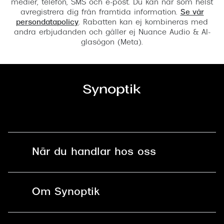
medier, telefon, SMS och e-post. Du kan när som helst
avregistrera dig från framtida information.
Se vår
persondatapolicy
. Rabatten kan ej kombineras med
andra erbjudanden och gäller ej Nuance Audio & AI-
glasögon (Meta).
När du handlar hos oss
Fri frakt och fri retur i butik
Om Synoptik
Online retur
Karriär