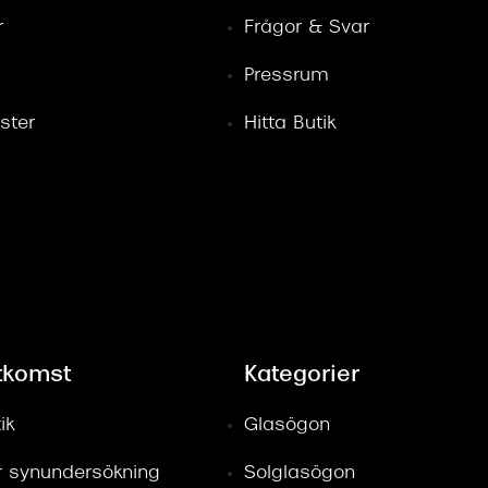
r
Frågor & Svar
Pressrum
ster
Hitta Butik
tkomst
Kategorier
ik
Glasögon
ör synundersökning
Solglasögon