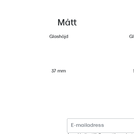
Mått
Glashöjd
G
37 mm