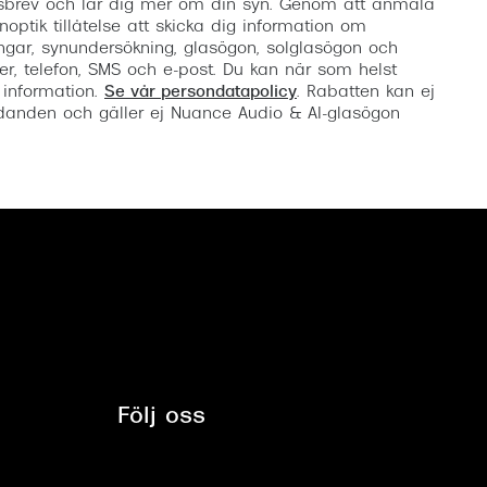
etsbrev och lär dig mer om din syn. Genom att anmäla
noptik tillåtelse att skicka dig information om
ngar, synundersökning, glasögon, solglasögon och
er, telefon, SMS och e-post. Du kan när som helst
 information.
Se vår persondatapolicy
. Rabatten kan ej
anden och gäller ej Nuance Audio & AI-glasögon
Följ oss