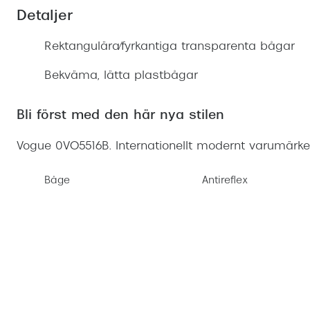
Mitt Synoptik
Boka synundersökning
Detaljer
Hitta butik-boka tid
Transitions®
Cat eye solgl
Prova linser
terminal-/skyddsglasögon
Abonnemang
Rektangulära/fyrkantiga transparenta bågar
Progressiva g
Dygnet-runt-li
30% på utvalda linser
Abonnemang glasögon
Bekväma, lätta plastbågar
Enkelslipade g
Myter om konta
Abonnemang glasögon barn
Bli först med den här nya stilen
Vogue 0VO5516B. Internationellt modernt varumär
Båge
Antireflex