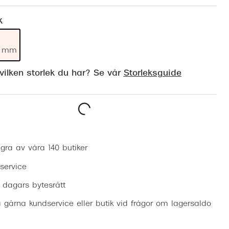
Suncover och clip-on
Precision1
k
Polariserade solglasögon
19 mm
ilken storlek du har? Se vår
Storleksguide
Boka synundersökning
gra av våra 140 butiker
 service
0 dagars bytesrätt
 gärna kundservice eller butik vid frågor om lagersaldo