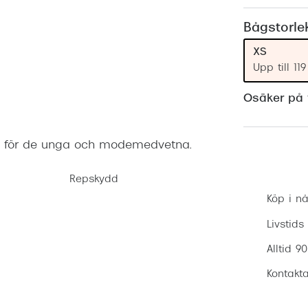
Nuance Audio™
Saint Laurent
asögon
Bågstorle
lasögon
nser
XS
Upp till 1
las
ktlinser
Osäker på v
ke för de unga och modemedvetna.
Repskydd
Köp i nå
Livstids
Alltid 9
Kontakta