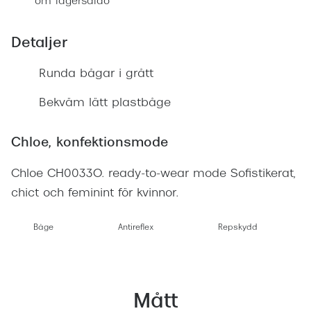
om lagersaldo
Progress
Enkelsli
Detaljer
Se alla 
Runda bågar i grått
Ray-Ban
Bekväm lätt plastbåge
Oakley
Chloe, konfektionsmode
Burberry
Chloe CH0033O. ready-to-wear mode Sofistikerat,
Emporio
chict och feminint för kvinnor.
Dolce &
Båge
Antireflex
Repskydd
Prada
Versace
Nuance 
Mått