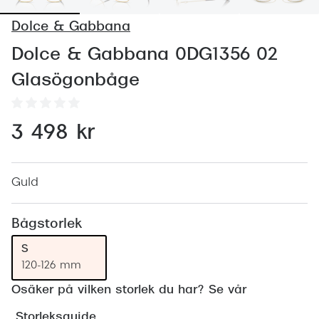
Abonnem
Dolce & Gabbana
Abonnem
Dolce & Gabbana 0DG1356 02
Trygghe
Glasögonbåge
Försäkri
Delbetal
3 498 kr
Synoptik
Rengöra
Guld
Glastyp
Bågstorlek
Glastype
S
120-126 mm
Stellest
Osäker på vilken storlek du har? Se vår
Transiti
Storleksguide