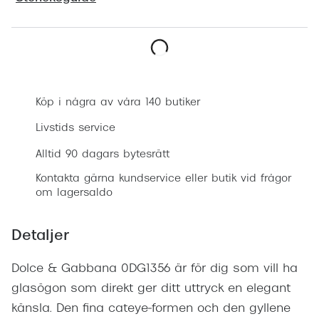
Progress
Enkelsli
Boka synundersökning
Se alla 
Ray-Ban
Köp i några av våra 140 butiker
Oakley
Livstids service
Burberry
Alltid 90 dagars bytesrätt
Kontakta gärna kundservice eller butik vid frågor
Emporio
om lagersaldo
Dolce &
Detaljer
Prada
Versace
Dolce & Gabbana 0DG1356 är för dig som vill ha
glasögon som direkt ger ditt uttryck en elegant
Nuance 
känsla. Den fina cateye‑formen och den gyllene