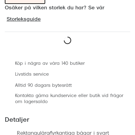
Progress
Osäker på vilken storlek du har? Se vår
Enkelsli
Storleksguide
Se alla 
Ray-Ban
Boka synundersökning
Oakley
Köp i några av våra 140 butiker
Burberry
Livstids service
Emporio
Alltid 90 dagars bytesrätt
Dolce &
Kontakta gärna kundservice eller butik vid frågor
Prada
om lagersaldo
Versace
Detaljer
Nuance 
Rektangulära/fyrkantiga bågar i svart