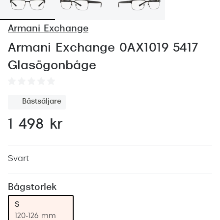
Abonnem
Abonnem
Armani Exchange
Trygghe
Armani Exchange 0AX1019 5417
Glasögonbåge
Försäkri
Delbetal
Bästsäljare
Synoptik
1 498 kr
Rengöra
Glastyp
Svart
Glastype
Bågstorlek
Stellest
S
Transiti
120-126 mm