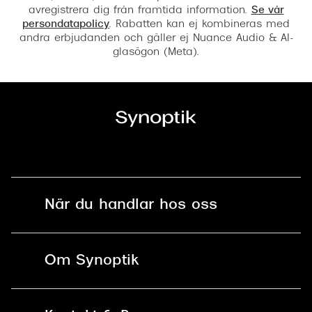
avregistrera dig från framtida information.
Se vår
persondatapolicy
. Rabatten kan ej kombineras med
andra erbjudanden och gäller ej Nuance Audio & AI-
glasögon (Meta).
När du handlar hos oss
Fri frakt och fri retur i butik
Om Synoptik
Online retur
Karriär