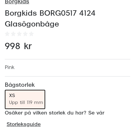
Abonnem
Borgkids
Abonnem
Borgkids BORG0517 4124
Glasögonbåge
Trygghe
Försäkri
998 kr
Delbetal
Synoptik
Pink
Rengöra
Bågstorlek
Glastyp
XS
Upp till 119 mm
Glastype
Osäker på vilken storlek du har? Se vår
Stellest
Storleksguide
Transiti