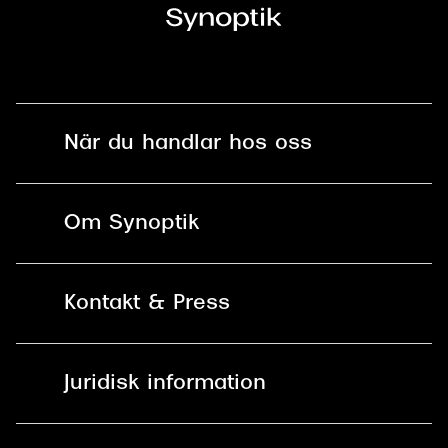
När du handlar hos oss
Fri frakt och fri retur i butik
Om Synoptik
Online retur
Karriär
Kontakt & Press
Betala säkert med Klarna, Swish,
Vårt ansvar
Apple Pay och kort
Kundservice
För företag
Juridisk information
30 dagars öppet köp online
Frågor & Svar
Lediga tjänster
Allmänna köpvillkor
90 dagars bytersrätt på
Pressrum