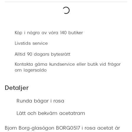
Progress
Enkelsli
Boka synundersökning
Se alla 
Köp i några av våra 140 butiker
Ray-Ban
Livstids service
Oakley
Alltid 90 dagars bytesrätt
Burberry
Kontakta gärna kundservice eller butik vid frågor
om lagersaldo
Emporio
Dolce &
Detaljer
Prada
Runda bågar i rosa
Versace
Lätt och bekväm acetatram
Nuance 
Bjorn Borg-glasögon BORG0517 i rosa acetat är